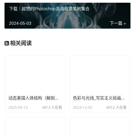
资源下载
资源下载
下载｜超赞的Photoshop高清烟雾笔刷集合
解压密码：
2024-05-03
下一篇 »
更新时间：
2024/08/31
相关阅读
数码摄影构图与用光.pdf
下载：
广告位
动态素描人体结构（解剖）电子书PDF下载
色彩与光线_写实主义绘画指南PDF电子书
本站部分文章转载自互联网，如有版权问题，请告
知，本站及时下架处理！
2025-09-13
3813 人在看
2024-12-03
6012 人在看