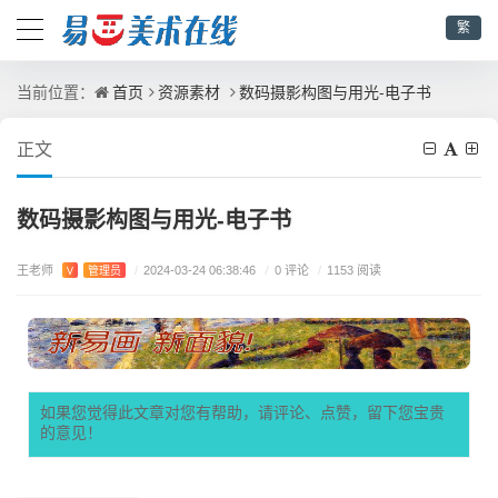
繁
首页
资源素材
数码摄影构图与用光-电子书
当前位置：
正文
数码摄影构图与用光-电子书
王老师
/
0 评论
V
管理员
/
2024-03-24 06:38:46
/
1153 阅读
如果您觉得此文章对您有帮助，请评论、点赞，留下您宝贵
的意见！