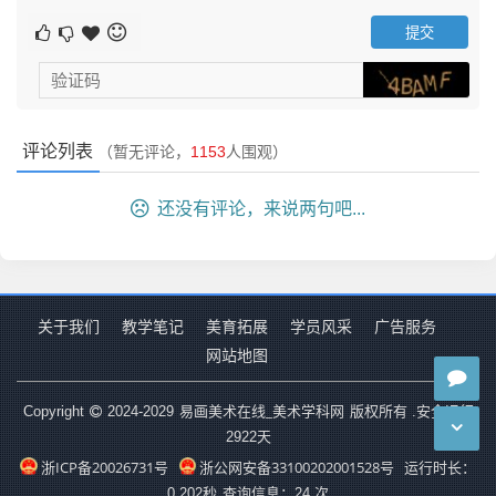
评论列表
（暂无评论，
1153
人围观）
还没有评论，来说两句吧...
关于我们
教学笔记
美育拓展
学员风采
广告服务
网站地图
易画美术在线_美术学科网
Copyright
2024-2029
版权所有 .安全运行
2922
天
浙ICP备20026731号
浙公网安备33100202001528号
运行时长：
0.202秒
查询信息：24 次