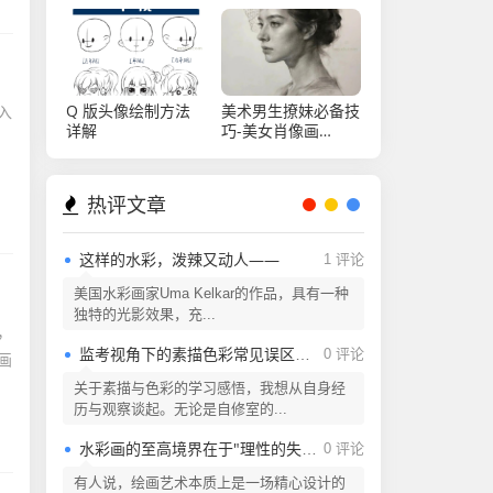
Q 版头像绘制方法
美术男生撩妹必备技
入
详解
巧-美女肖像画
（14）
热评文章
这样的水彩，泼辣又动人——
1 评论
美国水彩画家Uma Kelkar的作品，具有一种
独特的光影效果，充...
，
监考视角下的素描色彩常见误区解析
0 评论
画
关于素描与色彩的学习感悟，我想从自身经
历与观察谈起。无论是自修室的...
水彩画的至高境界在于"理性的失控"
0 评论
有人说，绘画艺术本质上是一场精心设计的