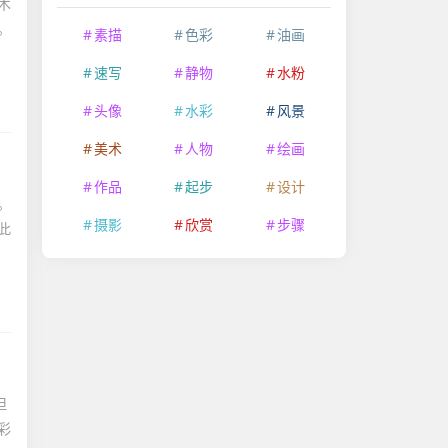
术
。
素描
色彩
油画
速写
静物
水粉
头像
水彩
风景
美术
人物
绘画
作品
起步
设计
。
摄影
欣赏
步骤
此
但
彩