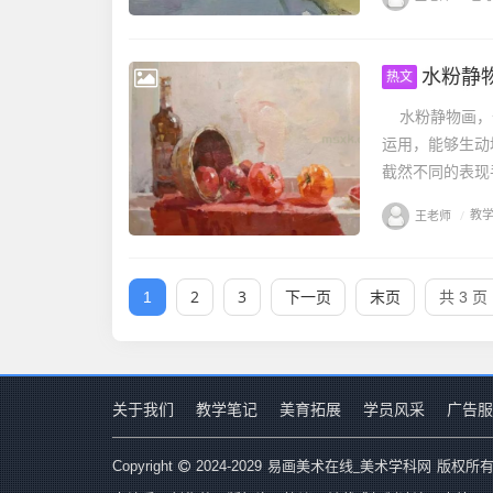
水粉静
热文
水粉静物画，作
运用，能够生动
截然不同的表现手
王老师
/
教
2
3
下一页
末页
1
共 3 页
关于我们
教学笔记
美育拓展
学员风采
广告服
易画美术在线_美术学科网
Copyright
2024-2029
版权所有