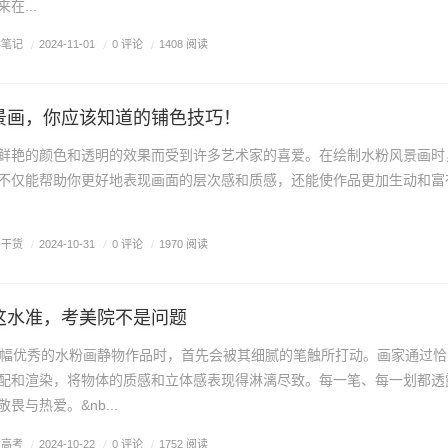
在...
学笔记
/
0 评论
/
2024-11-01
/
1408 阅读
景画，你应该知道的铺色技巧！
艳的颜色和透明的效果而受到许多艺术家的喜爱。在绘制水粉风景画时
不仅能帮助你更好地表现画面的层次感和质感，还能使作品更加生动和富
画干货
/
0 评论
/
2024-10-31
/
1970 阅读
这水准，考美院不是问题
优秀的水粉画静物作品时，首先会被其细腻的笔触所打动。画家通过恰
配和渲染，将物体的质感和立体感表现得淋漓尽致。每一笔、每一划都透
畏与热爱。&nb...
考高考
/
0 评论
/
2024-10-22
/
1752 阅读