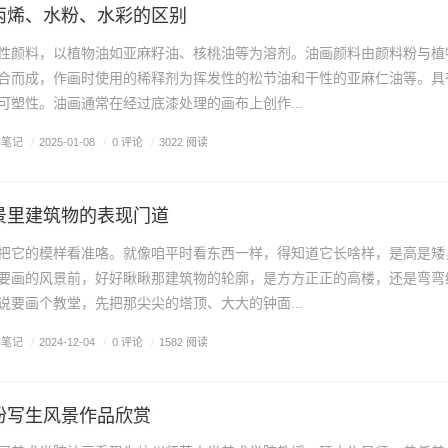
丙烯、水粉、水彩的区别
性颜料，以植物油如亚麻籽油、核桃油等为溶剂。油画颜料由颜料粉与植
合而成，作画时使用的稀释剂为挥发性的松节油和干性的亚麻仁油等。具
可塑性。油画通常在经过底漆处理的画布上创作...
学笔记
/
0 评论
/
2025-01-08
/
3022 阅读
景里建筑物的表现门道
把它的模样看准咯。就像咱平时看东西一样，得知道它长啥样，是高是矮
要画的风景前，好好瞅瞅那建筑物的轮廓，是方方正正的高楼，还是弯弯
说要画个教堂，先把那尖尖的塔顶、大大的钟面...
学笔记
/
0 评论
/
2024-12-04
/
1582 阅读
粉写生风景作品欣赏