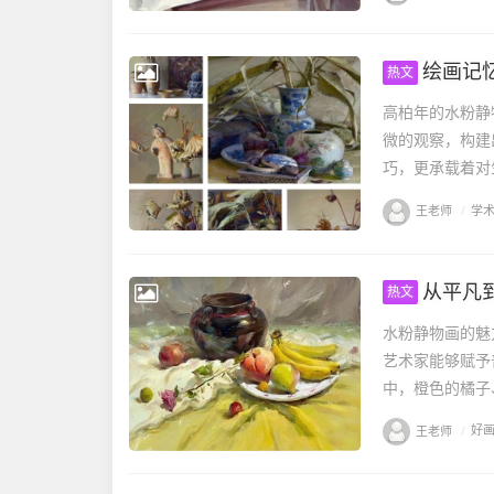
绘画记
热文
高柏年的水粉静
微的观察，构建
巧，更承载着对
王老师
/
学
从平凡
热文
水粉静物画的魅
艺术家能够赋予
中，橙色的橘子
王老师
/
好