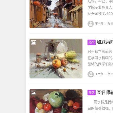
陆琦，毕业于中
学院专业负责人
获全国性奖项2
王老师
/
好
加减乘
热文
对于初学者而言
在学习水粉画的
领域的同学们能
王老师
/
学
某名师
热文
画水粉是我的
目的性都很强，