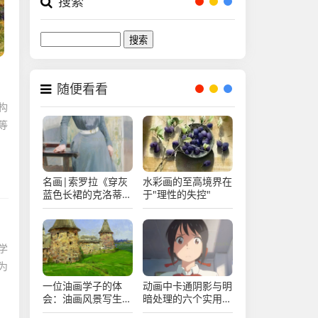
搜索
Search
随便看看
构
等
名画|索罗拉《穿灰
水彩画的至高境界在
蓝色长裙的克洛蒂尔
于"理性的失控"
德》
学
为
一位油画学子的体
动画中卡通阴影与明
会：油画风景写生心
暗处理的六个实用技
得
巧！