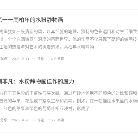
忆一一高柏年的水粉静物画
物画犹如一股清新的风，以其细腻的笔触、独特的色彩运用和对生活细致
出一个个充满诗意与温度的画面世界。他的作品不仅展现了高超的绘画技
生活的热爱与对艺术的执着追求。高柏年水粉静物...
术观点
/
0 评论
/
2025-06-11
/
1606 阅读
到非凡：水粉静物画佳作的魔力
力在于其色彩的丰富性与层次感。通过巧妙地运用不同颜色的对比和调和
普通的苹果、花瓶或书籍以生命和灵魂。例如，在一幅描绘水果篮的水粉
、红色的苹果和绿色的葡萄叶相互映衬，形成了...
画分享
/
0 评论
/
2025-04-20
/
1566 阅读