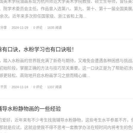
国美术学院油画系现为杭州师范大学美术学院教授、硕士生导师，曾任美
、院学术委员会主任。作品曾入选第八、第九、第十、第十一届全国美展
0余次。近年来多次担任国家级、浙江省和上海...
画分享
/
0 评论
/
2024-11-29
/
1635 阅读
除有口诀，水粉学习也有口诀啦！
，踏入水粉画的世界既充满了新奇与期待，又难免会遭遇各种困惑与挑战
初始阶段，掌握正确的方法与技巧至关重要。这一口诀正是为了帮助初涉
够更轻松、高效地开启水粉画学习之旅而精心编...
画干货
/
0 评论
/
2024-11-24
/
1337 阅读
辅导水粉静物画的一些经验
爱好，近年来有不少考生找我辅导水粉静物，这些考生水平参差不齐，
那就是应试，这就迫使我不得不思考一套教学办法在短时间内将考生的色