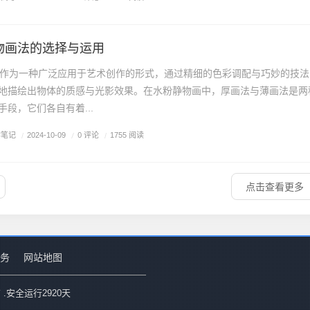
物画法的选择与运用
为一种广泛应用于艺术创作的形式，通过精细的色彩调配与巧妙的技法
地描绘出物体的质感与光影效果。在水粉静物画中，厚画法与薄画法是两
段，它们各自有着...
学笔记
/
0 评论
/
2024-10-09
/
1755 阅读
点击查看更多
务
网站地图
 .安全运行
2920
天