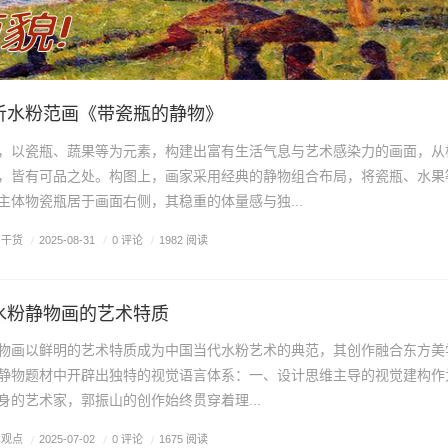
析水粉范画《带瓷瓶的静物》
，以瓷瓶、蔬果等为元素，构建出富有生活气息与艺术感染力的画面，从
，皆有可品之处。构图上，画家采用经典的静物组合布局，将瓷瓶、水果
主体物瓷瓶居于画面右侧，其稳重的体量感与独...
画干货
/
0 评论
/
2025-08-31
/
1982 阅读
水粉静物画的艺术特质
物画以鲜明的艺术特质成为中国当代水粉艺术的典范，其创作融合东方美
静物题材中开辟出独特的视觉语言体系：一、‌设计思维主导的视觉建构‌作
的艺术家，郭振山的创作始终贯穿着‌理...
术观点
/
0 评论
/
2025-07-02
/
1675 阅读