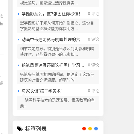
视觉骗局，画家通过选择性真实...
学摄影系列，这7张图让你秒懂！
0 评论
物
想学摄影却不知从何开始？别担心，这份自
有
学摄影的基础框架能为你指明方...
动画中卡通阴影与明暗处理的六个实用技巧！
0 评论
细节决定成败。特别是当涉及到阴影和明暗
处理时，这些看似微小的元素却...
铅笔风景速写还能这样画！学习一下！
0 评论
铅笔尖与纸面相触的瞬间，便注定了这场与
，
建筑的对话充满温度。起笔时的...
绕
与家长谈“孩子学美术”
0 评论
随着科学技术的迅速发展，素质教育的重
要...
标签列表