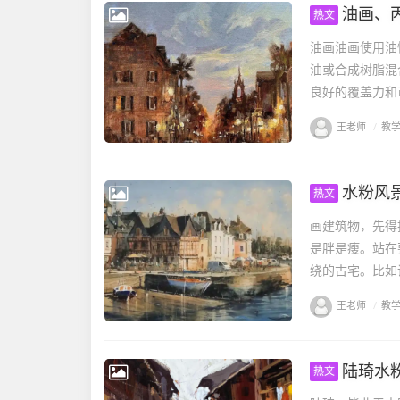
油画、
热文
油画油画使用油
油或合成树脂混
良好的覆盖力和
王老师
/
教
水粉风
热文
画建筑物，先得
是胖是瘦。站在
绕的古宅。比如
王老师
/
教
陆琦水
热文