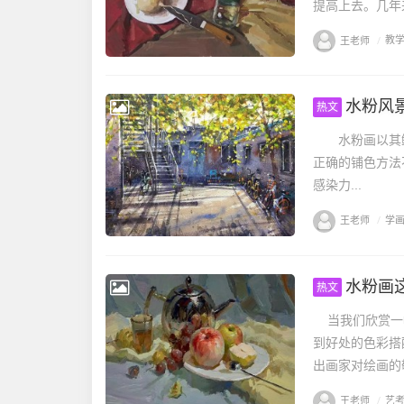
提高上去。几年来
王老师
/
教
水粉风
热文
水粉画以其鲜
正确的铺色方法
感染力...
王老师
/
学
水粉画
热文
当我们欣赏一幅
到好处的色彩搭
出画家对绘画的敬
王老师
/
艺