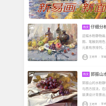
仔细分
热文
这幅水粉静物画
图、笔触到用色
元素有序排列。
王老师
/
学
郭振山
热文
郭振山的水粉静
与西方技法，在
装潢设计背景出身
王老师
/
学