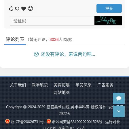
评论列表
（暂无评论，
3036
人围观）
还没有评论，来说两句吧...
关于我们
教学笔记
美育拓展
学员风采
广告服务
网站地图
水粉画
易画美术在线_美术学科网
Copyright
2024-2029
版权所有 .安全运行
2922
天
水彩画
浙ICP备20026731号
浙公网安备33100202001528号
运行时长：
水彩画使用水溶性颜料，以水为溶剂。水彩颜料透明度
0.234秒
查询信息：26 次