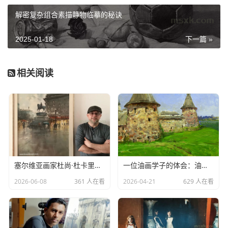
叠、柔软的颜料各层相互粘接，形成透明或半透明，附着力
解密复杂组合素描静物临摹的秘诀
强耐侯性好，并具有耐久性。丙烯颜料干燥速度快，可以在
多种表面上使用，包括画布、纸张、木板等。丙烯画技法灵
2025-01-18
下一篇 »
活，既可以像油画一样厚涂，也可以像水彩一样薄涂，适合
表现各种风格和效果。丙烯作品的保存时间较长，但不如油
相关阅读
画稳定，需要注意防潮和防晒。
塞尔维亚画家杜尚·杜卡里克水彩作品欣赏
一位油画学子的体会：油画风景写生心得
2026-06-08
361 人在看
2026-04-21
629 人在看