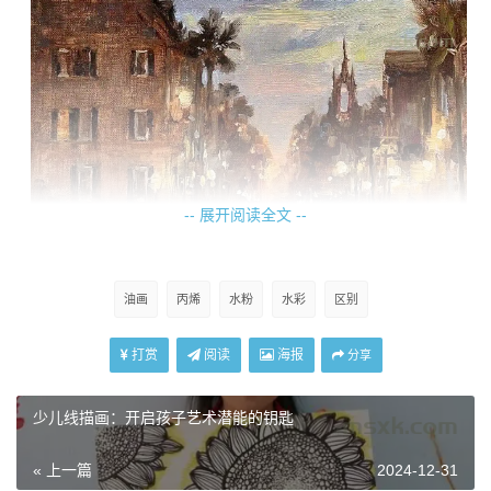
-- 展开阅读全文 --
油画
丙烯
水粉
水彩
区别
油画
打赏
阅读
海报
分享
丙烯
少儿线描画：开启孩子艺术潜能的钥匙
丙烯颜料是一种水溶性合成树脂颜料，以水为溶剂，但
干燥后具有类似油画的耐久性和光泽度，形成多孔质的膜，
« 上一篇
2024-12-31
变为耐水性。色彩鲜艳、色泽鲜明、化学变化稳定，能重