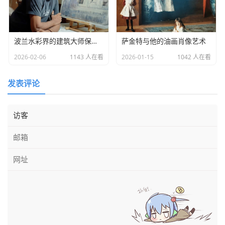
波兰水彩界的建筑大师保罗·迪莫奇
萨金特与他的油画肖像艺术
2026-02-06
1143 人在看
2026-01-15
1042 人在看
丙烯
画
发表评论
水粉画
水粉画使用水溶性颜料，以水为溶剂。水粉画颜料成分
复杂，包含各种着色剂、填充剂、胶固剂等。水粉画多在纸
或木板等载体上进行绘制，技法相对较少，主要以平涂、渲
染为主。水粉画色彩较为柔和、透明，具有一定的水彩效
果，但由于干燥速度快，不易反复修改，画家需要一次成
型。水粉画作品保存时间相对较短，容易受潮、褪色和破
损。