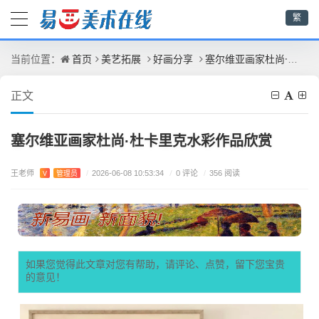
繁
首页
美艺拓展
好画分享
塞尔维亚画家杜尚·杜卡里克水彩作品欣赏
当前位置：
正文
塞尔维亚画家杜尚·杜卡里克水彩作品欣赏
王老师
/
0 评论
V
管理员
/
2026-06-08 10:53:34
/
356 阅读
如果您觉得此文章对您有帮助，请评论、点赞，留下您宝贵
的意见！