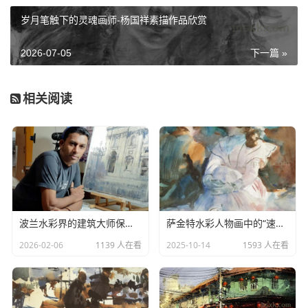
岁月笔触下的灵魂画师-杨国祥素描作品欣赏
2026-07-05
下一篇 »
技法上，杜卡里克将水彩定义为 “
预先设定目标的策略
相关阅读
艺术
”，形成辨识度极高的个人风格。他标志性的
干刷技法
，
通过控制笔中水分，在粗糙纸面上擦出枯涩笔触，精准表现
斑驳墙面、朦胧建筑轮廓与波光水面，兼顾结构精准与水彩
流动性。同时结合多层罩染，反复叠加色彩，营造出深邃通
透的视觉层次，色彩以银蓝、赭石、紫灰为主，冷暖色调交
织，烘托出梦幻迷离的氛围。他的笔触自由洒脱却不失精
波兰水彩界的建筑大师保罗·迪莫奇
萨金特水彩人物画中的“速写性”与“完整性”
准，在保留形体的同时，尽显水彩的抒情与飘逸。
2026-02-06
1139 人在看
2025-10-14
1593 人在看
作为国际水彩界的活跃人物，杜卡里克的作品曾在瑞
士、法国、中国、意大利、英国等国举办个展，多次受邀担
任土耳其国际水彩大赛评委，斩获多项国际水彩奖项。其作
品被收录于国际水彩协会权威画册，登上《Ｐｒａｔｉｑｕ