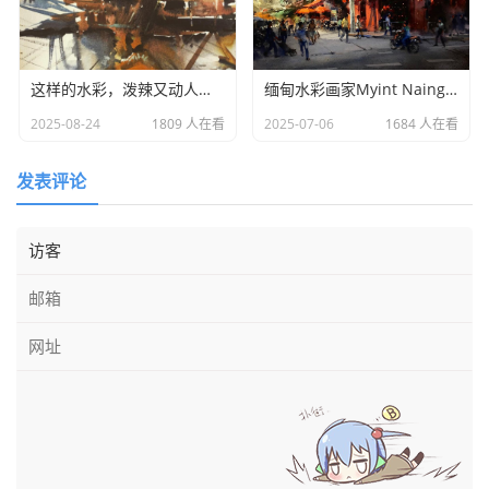
ｅ ｄｅｓ Ａｒｔｓ》等国际知名艺术杂志，影响力辐射
全球。
这样的水彩，泼辣又动人——
缅甸水彩画家Myint Naing作品选
杜卡里克的水彩，是
技巧与情感的完美共生
。他以水为
2025-08-24
1809 人在看
2025-07-06
1684 人在看
媒，用色彩与笔触定格城市的朦胧诗意，将东欧的忧郁气
质、宗教的静谧感与水彩的灵动性融为一体，每一幅作品都
发表评论
如同一首无声的抒情诗，让观者在朦胧光影中感受平凡风景
的极致浪漫。