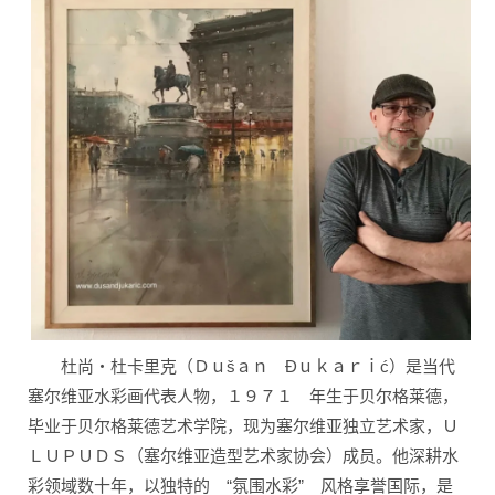
杜尚・杜卡里克（Ｄｕšａｎ Đｕｋａｒｉć）是当代
塞尔维亚
水彩画代表人物
，１９７１ 年生于贝尔格莱德，
毕业于贝尔格莱德艺术学院，现为塞尔维亚独立艺术家，Ｕ
ＬＵＰＵＤＳ（塞尔维亚造型艺术家协会）成员。他深耕水
彩领域数十年，以独特的 “氛围水彩” 风格享誉国际，是