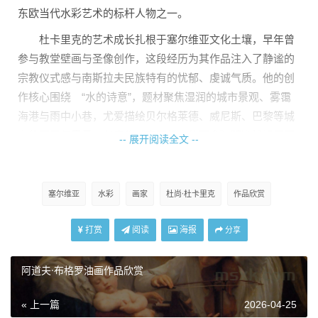
东欧当代水彩艺术的标杆人物之一。
杜卡里克的艺术成长扎根于塞尔维亚文化土壤，早年曾
参与教堂壁画与圣像创作，这段经历为其作品注入了
静谧的
宗教仪式感
与南斯拉夫民族特有的忧郁、虔诚气质。他的创
作核心围绕 “水的诗意”，题材聚焦湿润的城市景观、雾霭
海港与雨中小巷，尤爱描绘贝尔格莱德、威尼斯、巴黎等城
市的雨天与雾景，代表作《查理桥上的雨伞》精准捕捉了雨
-- 展开阅读全文 --
中城市的朦胧美感。画面中人物常以剪影或简笔呈现，不重
细节，只凸显人与环境交融的 “瞬间感”，让风景兼具生活
温度与诗意留白。
塞尔维亚
水彩
画家
杜尚·杜卡里克
作品欣赏
打赏
阅读
海报
分享
阿道夫·布格罗油画作品欣赏
« 上一篇
2026-04-25