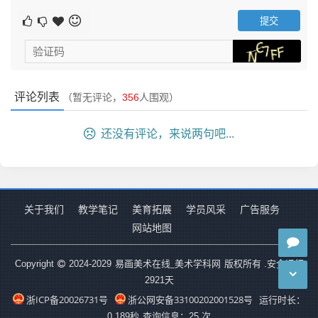
评论列表
（暂无评论，
356
人围观）
还没有评论，来说两句吧...
关于我们
教学笔记
美育拓展
学员风采
广告服务
网站地图
易画美术在线_美术学科网
Copyright
2024-2029
版权所有 .安全运行
2921
天
浙ICP备20026731号
浙公网安备33100202001528号
运行时长：
0.189秒
查询信息：25 次