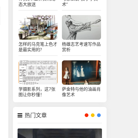
态大放送
术”
怎样的马克笔上色才
杨雄志艺考速写作品
是最实用的?
赏析
学摄影系列，这7张
萨金特与他的油画肖
图让你秒懂！
像艺术
热门文章