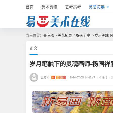
首页
美术资讯
艺考高考
美艺拓展
首页
美艺拓展
好画分享
岁月笔触下
当前位置：
正文
岁月笔触下的灵魂画师-杨国祥
王老师
/
0 评论
V
管理员
/
2026-07-05 14:42:47
/