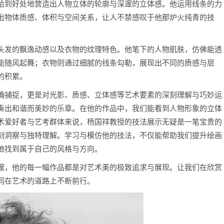
恰到好处地营造出人物立体的轮廓与深邃的立体感。他运用线条的力
出物体质感、体积与空间关系，让人不禁感叹于他那炉火纯青的技
头发的飘逸动感以及衣物的纹理特色。他笔下的人物肌肤，仿佛能透
能随风起舞；衣物则通过细腻的线条勾勒，展现出不同的质感与层
的积累。
确捕捉，更是对光影、质感、立体感等艺术要素的深刻理解与巧妙运
奏出和谐而美妙的乐章。在他的作品中，我们能看到人物形象的立体
术爱好者与艺考群体来说，杨国祥教授的技法展示无疑是一笔宝贵的
刻洞察与独特理解。学习与模仿他的技法，不仅能帮助我们提升绘画
地找到属于自己的风格与方向。
邃，他的每一幅作品都是对艺术美的极致追求与展现。让我们在欣赏
同在艺术的道路上不断前行。