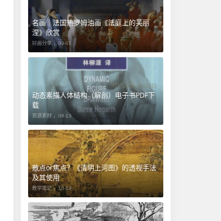
名画｜法国热罗姆油画《法庭上的芙丽
涅》欣赏
好画分享 ，
09-01
动态素描人体结构（解剖）电子书PDF下
载
资源素材 ，
09-13
​散点or焦点？《清明上河图》的透视手法
及其使用
教学笔记 ，
10-14