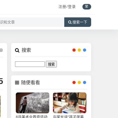
注册/登录
繁
搜索一下
搜索
Search
5
随便看看
8月美术业界资讯动
与家长谈“孩子学美