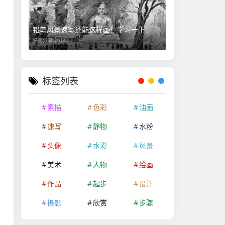
铅笔风景速写还能这样画！学习一下！
好画分享 ，
08-07
标签列表
素描
色彩
油画
速写
静物
水粉
头像
水彩
风景
美术
人物
绘画
作品
起步
设计
摄影
欣赏
步骤