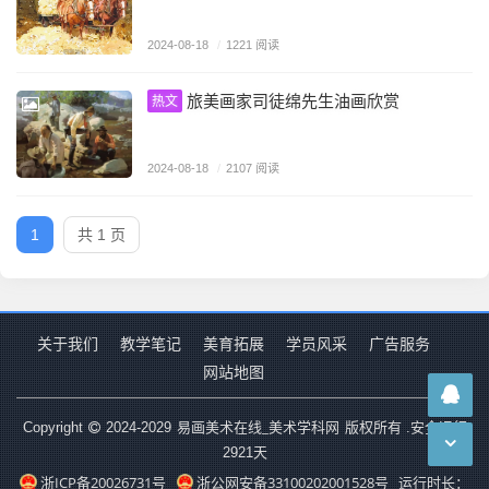
2024-08-18
/
1221 阅读
旅美画家司徒绵先生油画欣赏
热文
2024-08-18
/
2107 阅读
1
共 1 页
关于我们
教学笔记
美育拓展
学员风采
广告服务
网站地图
易画美术在线_美术学科网
Copyright
2024-2029
版权所有 .安全运行
2921
天
浙ICP备20026731号
浙公网安备33100202001528号
运行时长：