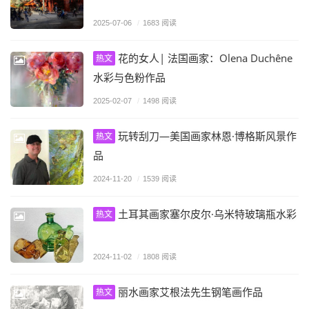
2025-07-06
/
1683 阅读
花的女人| 法国画家：Olena Duchêne
热文
水彩与色粉作品
2025-02-07
/
1498 阅读
玩转刮刀—美国画家林恩·博格斯风景作
热文
品
2024-11-20
/
1539 阅读
土耳其画家塞尔皮尔·乌米特玻璃瓶水彩
热文
2024-11-02
/
1808 阅读
丽水画家艾根法先生钢笔画作品
热文