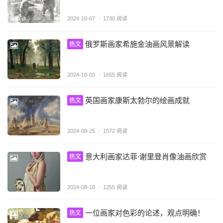
2024-10-07
/
1730 阅读
俄罗斯画家希施金油画风景解读
热文
2024-10-03
/
1655 阅读
英国画家康斯太勃尔的绘画成就
热文
2024-09-25
/
1572 阅读
意大利画家达菲·谢里登肖像油画欣赏
热文
2024-08-18
/
1255 阅读
一位画家对色彩的论述，观点明确！
热文