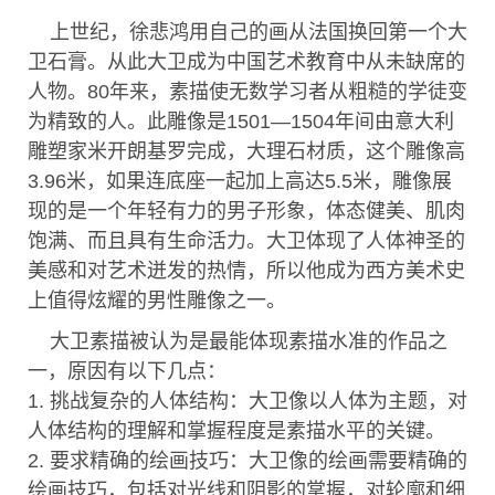
上世纪，徐悲鸿用自己的画从法国换回第一个大
卫石膏。从此大卫成为中国艺术教育中从未缺席的
人物。80年来，素描使无数学习者从粗糙的学徒变
为精致的人。此雕像是1501—1504年间由意大利
雕塑家米开朗基罗完成，大理石材质，这个雕像高
3.96米，如果连底座一起加上高达5.5米，雕像展
现的是一个年轻有力的男子形象，体态健美、肌肉
饱满、而且具有生命活力。大卫体现了人体神圣的
美感和对艺术迸发的热情，所以他成为西方美术史
上值得炫耀的男性雕像之一。
大卫素描被认为是最能体现素描水准的作品之
一，原因有以下几点：
1. 挑战复杂的人体结构：大卫像以人体为主题，对
人体结构的理解和掌握程度是素描水平的关键。
2. 要求精确的绘画技巧：大卫像的绘画需要精确的
绘画技巧，包括对光线和阴影的掌握，对轮廓和细