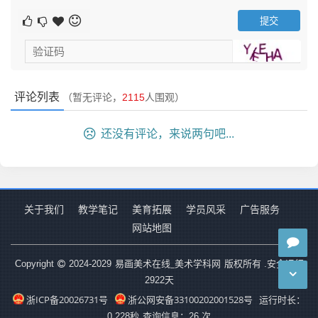
评论列表
（暂无评论，
2115
人围观）
还没有评论，来说两句吧...
关于我们
教学笔记
美育拓展
学员风采
广告服务
网站地图
易画美术在线_美术学科网
Copyright
2024-2029
版权所有 .安全运行
2922
天
浙ICP备20026731号
浙公网安备33100202001528号
运行时长：
0.228秒
查询信息：26 次