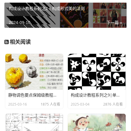
的设计学科体系。经过在中国几十年的发展，已经形成一个
构成设计教程系列之2｜构成形式美的法则
较为成熟的概念，包豪斯是1919年成立于德国的一所设计学
府，是现代设计的发源地，创始人是德国著名建筑家、设计
2024-09-10
下一篇 »
理论家沃尔特·格罗佩斯。他的设计观念、体系和教育是集英
国工艺美术运动和德国工业美术家联盟之大成，强调设计第
一，功能第二，即提倡设计作品的功能性，在具有审美价值
相关阅读
的同时，还具有使用价值。同时注意新材料、新技术应用于
设计，抛弃传统限制，认为艺术应与技术统一。提出艺术
家、企业家、技术人员应该紧密合作，学生的作业和企业项
目密切结合，这些思想的指导作用一直延续到现在。
包豪斯的教师队伍汇集了许多优秀的现代艺术大师，比如
表现主义、神秘主义画家伊顿，抽象主义画家康定斯基、克
静物调色要点保姆级教程！快收藏！
构成设计教程系列之9|单形的群化与组合
利和构成主义设计师纳吉等都先后在包豪斯任教。他们将各
2025-03-16
1875 人在看
2025-03-04
2876 人在看
种新的艺术观念注入教学实践，并将各自前卫的艺术理念融
会贯通于包豪斯，最终形成以大机器生产为技术背景的现代
主义美学观和艺术风格。包豪斯把绘画、建筑、舞台设计、
摄影、编织、陶瓷、染织、印刷等统一运筹，抛弃了纯艺术