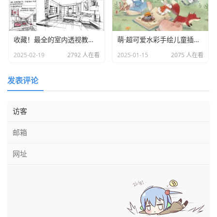
与实用艺术的分界观念，要求学生参加社会实践活动，以免
脱离社会。包豪斯的这种教育思想对于艺术与技术分离的时
收藏！最全的室内透视教程精讲
萌·超可爱水彩手绘儿童插画专业教程PDF下载
代是一种挑战，对现代世界工业设计的发展有着深远的影响
和巨大贡献。
2025-02-19
2792 人在看
2025-01-15
2075 人在看
包豪斯奠定了现代设计教育的结构基础，目前世界上各教育
发表评论
单位，乃至艺术教育院校通行的基础课，就是包豪斯首创
的。
2、构成的概念
构成是一个艺术设计学名词，构成是现代
词，是一个专有名词，也是动词，指的是形
成；造成，组装、安排的含义。是按照一定的