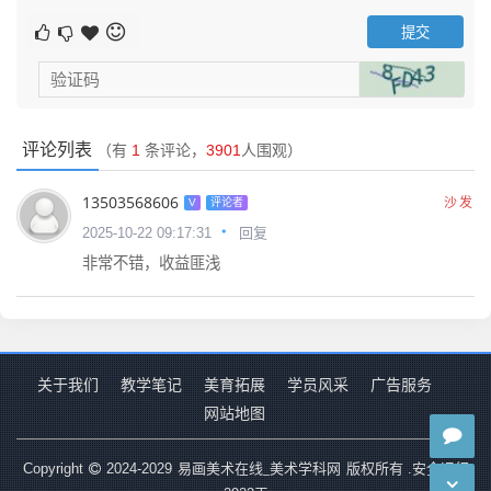
原则将不同形态的几个或几个以上的形态重新
组合成一个新的形态，构成的目的是创造新的
视觉形式。
评论列表
（有
1
条评论，
3901
人围观）
13503568606
沙发
V
评论者
回复
2025-10-22 09:17:31
非常不错，收益匪浅
关于我们
教学笔记
美育拓展
学员风采
广告服务
网站地图
花儿为什么好看？
易画美术在线_美术学科网
Copyright
2024-2029
版权所有 .安全运行