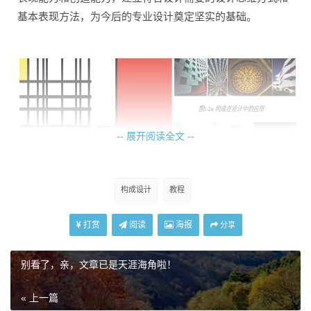
基本表现方法，为今后的专业设计奠定坚实的基础。
-- 展开阅读全文 --
构成设计
教程
打赏
阅读
海报
1、构成的起源
分享
“构成”一词来源于“构成主义”，“构成主义”属于哲学和艺
别看了，亲，文章已是天涯海角啦！
术范畴。
“构成”作为一种全新的造型观念起源于德国包豪斯所创立
« 上一篇