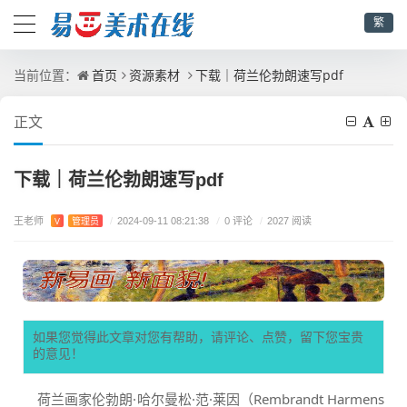
繁
首页
资源素材
下载｜荷兰伦勃朗速写pdf
当前位置：
正文
下载｜荷兰伦勃朗速写pdf
王老师
/
0 评论
V
管理员
/
2024-09-11 08:21:38
/
2027 阅读
如果您觉得此文章对您有帮助，请评论、点赞，留下您宝贵
的意见！
荷兰画家伦勃朗·哈尔曼松·范·莱因（Rembrandt Harmens