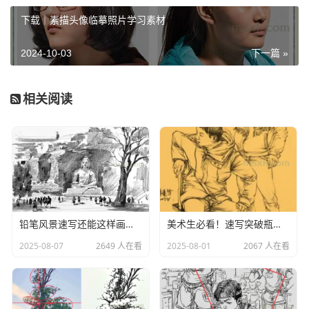
下载｜素描头像临摹照片学习素材
2024-10-03
下一篇 »
相关阅读
资源下载
资源下载
解压密码：
更新时间：
2024/09/11
铅笔风景速写还能这样画！学习一下！
美术生必看！速写突破瓶颈期！教你三招！
伦勃朗速写.pdf
下载：
2025-08-07
2649 人在看
2025-08-01
2067 人在看
广告位