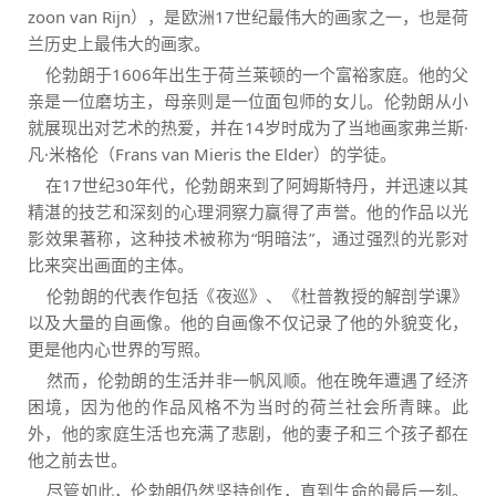
zoon van Rijn），是欧洲17世纪最伟大的画家之一，也是荷
兰历史上最伟大的画家。
伦勃朗于1606年出生于荷兰莱顿的一个富裕家庭。他的父
亲是一位磨坊主，母亲则是一位面包师的女儿。伦勃朗从小
就展现出对艺术的热爱，并在14岁时成为了当地画家弗兰斯·
凡·米格伦（Frans van Mieris the Elder）的学徒。
在17世纪30年代，伦勃朗来到了阿姆斯特丹，并迅速以其
精湛的技艺和深刻的心理洞察力赢得了声誉。他的作品以光
影效果著称，这种技术被称为“明暗法”，通过强烈的光影对
比来突出画面的主体。
伦勃朗的代表作包括《夜巡》、《杜普教授的解剖学课》
以及大量的自画像。他的自画像不仅记录了他的外貌变化，
更是他内心世界的写照。
然而，伦勃朗的生活并非一帆风顺。他在晚年遭遇了经济
困境，因为他的作品风格不为当时的荷兰社会所青睐。此
外，他的家庭生活也充满了悲剧，他的妻子和三个孩子都在
他之前去世。
尽管如此，伦勃朗仍然坚持创作，直到生命的最后一刻。