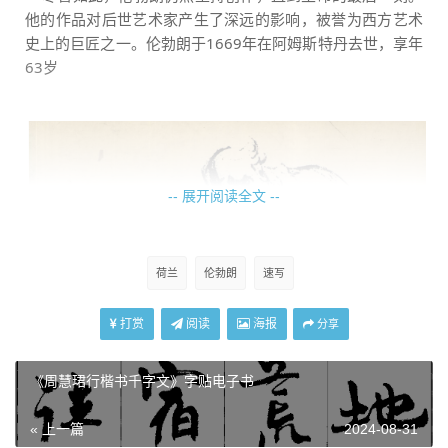
他的作品对后世艺术家产生了深远的影响，被誉为西方艺术
史上的巨匠之一。伦勃朗于1669年在阿姆斯特丹去世，享年
63岁
-- 展开阅读全文 --
荷兰
伦勃朗
速写
打赏
阅读
海报
分享
《周慧珺行楷书千字文》字贴电子书
« 上一篇
2024-08-31