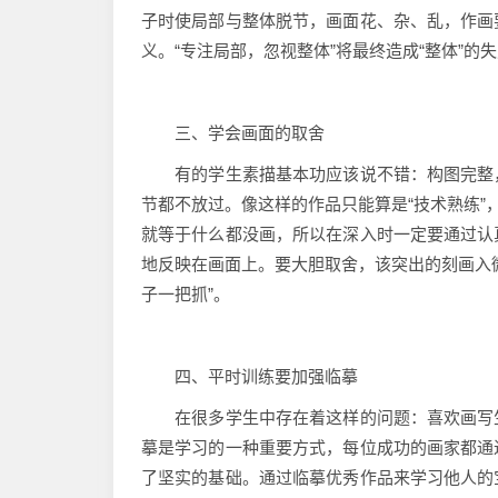
子时使局部与整体脱节，画面花、杂、乱，作画
义。“专注局部，忽视整体”将最终造成“整体”的
三、学会画面的取舍
有的学生素描基本功应该说不错：构图完整，
节都不放过。像这样的作品只能算是“技术熟练”
就等于什么都没画，所以在深入时一定要通过认
地反映在画面上。要大胆取舍，该突出的刻画入
子一把抓”。
四、平时训练要加强临摹
在很多学生中存在着这样的问题：喜欢画写生
摹是学习的一种重要方式，每位成功的画家都通
了坚实的基础。通过临摹优秀作品来学习他人的