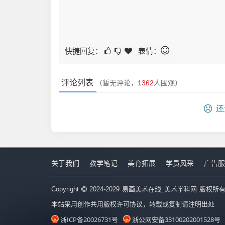
快捷回复：
表情：
评论列表
（暂无评论，
1362
人围观）
还
关于我们
教学笔记
美育拓展
学员风采
广告服
易画美术在线_美术学科网
Copyright
2024-2029
版权所有
本站采用创作共用版权许可协议，转载或复制请注明出处
浙ICP备20026731号
浙公网安备33100202001528号