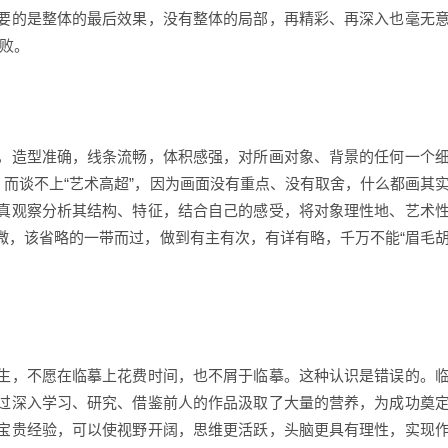
要的是整体的最后效果，没有整体的局部，再精彩、再深入也毫无
失败。
造型准确，线条流畅，体积感强，对所画对象、背景的任何一个
，而谈不上“艺术高超”，因为画面没有重点、没有取舍，什么都画其
真观察分析其结构、特征，结合自己的感受，将对象理性地、艺术
微，该省略的一带而过，做到有主有次，有详有略，千万不能“眉毛
，不愿在临摹上花费时间，也不屑于临摹。这种认识是错误的。
过深入学习、研究、借鉴前人的作品汲取了大量的营养，为成功奠
宝贵经验，可以使视野开阔，思维更活跃，头脑更具有理性，实现