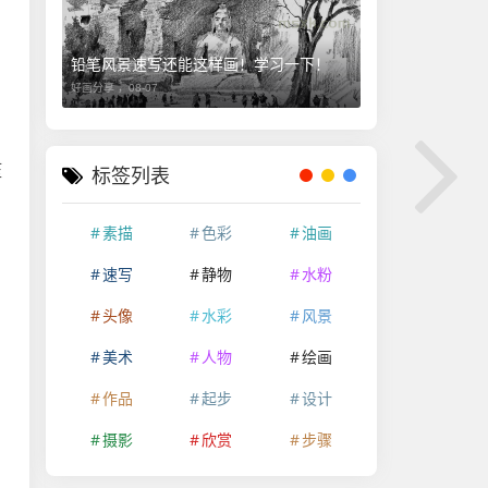
铅笔风景速写还能这样画！学习一下！
好画分享 ，
08-07
压
标签列表
素描
色彩
油画
速写
静物
水粉
头像
水彩
风景
美术
人物
绘画
作品
起步
设计
摄影
欣赏
步骤