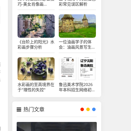
巧-美女肖像画
彩常见误区解析
（14）
《台阶上的阳光》水
一位油画学子的体
彩画步骤分析
会：油画风景写生心
得
面
努
形
水彩画的至高境界在
鲁迅美术学院2026
自
于"理性的失控"
年本科招生网络初试
考生须知
热门文章
调