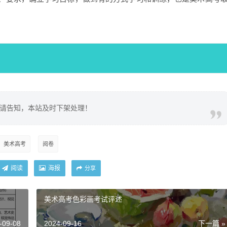
请告知，本站及时下架处理！
美术高考
阅卷
阅读
海报
分享
美术高考色彩画考试评述
-09-08
2024-09-16
下一篇 »