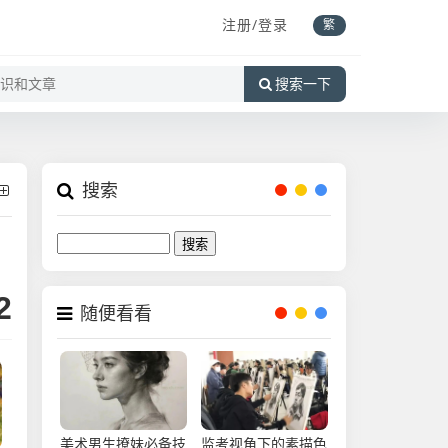
注册/登录
繁
搜索一下
搜索
Search
2
随便看看
美术男生撩妹必备技
监考视角下的素描色