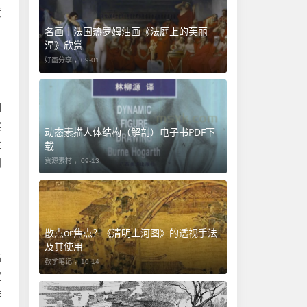
意
名画｜法国热罗姆油画《法庭上的芙丽
涅》欣赏
好画分享 ，
09-01
细
实
动态素描人体结构（解剖）电子书PDF下
性
载
胡
资源素材 ，
09-13
​散点or焦点？《清明上河图》的透视手法
及其使用
临
教学笔记 ，
10-14
定
作