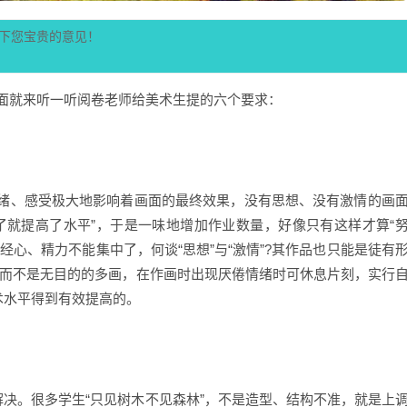
下您宝贵的意见！
面就来听一听阅卷老师给美术生提的六个要求：
绪、感受极大地影响着画面的最终效果，没有思想、没有激情的画
了就提高了水平”，于是一味地增加作业数量，好像只有这样才算“
经心、精力不能集中了，何谈“思想”与“激情”?其作品也只能是徒有
画，而不是无目的的多画，在作画时出现厌倦情绪时可休息片刻，实行
术水平得到有效提高的。
决。很多学生“只见树木不见森林”，不是造型、结构不准，就是上