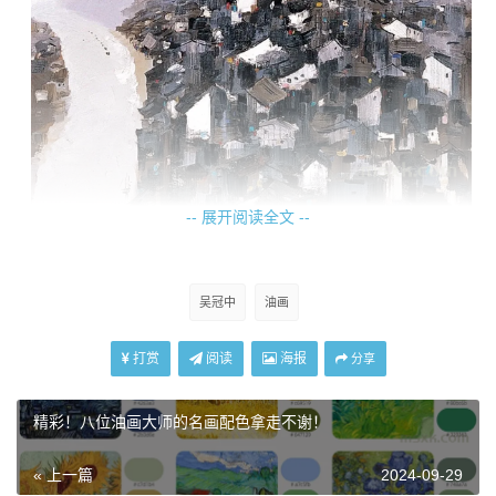
-- 展开阅读全文 --
吴冠中
油画
打赏
阅读
海报
分享
精彩！八位油画大师的名画配色拿走不谢！
« 上一篇
2024-09-29