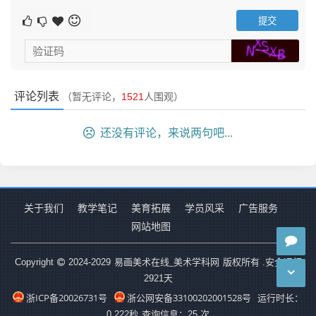
评论列表
（暂无评论，
1521
人围观）
还没有评论，来说两句吧...
关于我们
教学笔记
美育拓展
学员风采
广告服务
网站地图
易画美术在线_美术学科网
Copyright
2024-2029
版权所有 .安全运行
2921
天
浙ICP备20026731号
浙公网安备33100202001528号
运行时长：
0.222秒
查询信息：25 次