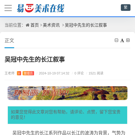
繁
首页
美术资讯
吴冠中先生的长江叙事
当前位置：
正文
吴冠中先生的长江叙事
王老师
/
0 评论
V
管理员
/
2024-10-19 07:14:32
/
1521 阅读
如果您觉得此文章对您有帮助，请评论、点赞，留下您宝贵
的意见！
吴冠中先生的长江系列作品以长江的波涛为背景，气势为