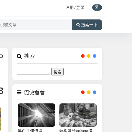
注册/登录
繁
搜索一下
搜索
Search
8
随便看看
黑白几何诗境：
解构满分静物素描：