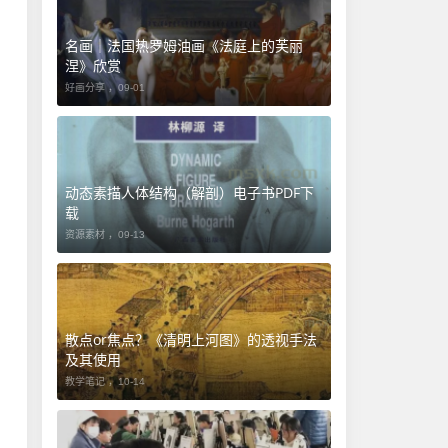
名画｜法国热罗姆油画《法庭上的芙丽
涅》欣赏
好画分享 ，
09-01
动态素描人体结构（解剖）电子书PDF下
载
资源素材 ，
09-13
​散点or焦点？《清明上河图》的透视手法
及其使用
教学笔记 ，
10-14