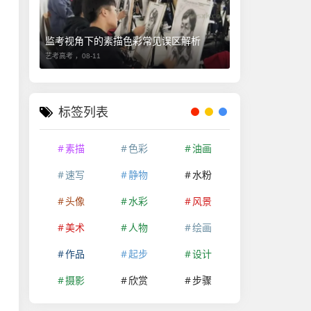
监考视角下的素描色彩常见误区解析
艺考高考 ，
08-11
标签列表
素描
色彩
油画
速写
静物
水粉
头像
水彩
风景
美术
人物
绘画
作品
起步
设计
摄影
欣赏
步骤