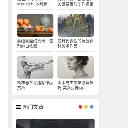
Monkichi 的城市摄
关键要素与创作逻辑
影艺术
高级亮面的真谛：告
最具代表性的抗战题
别纯白依赖
材美术作品
杨雄志艺考速写作品
美术男生撩妹必备技
赏析
巧-美女肖像画
（14）
热门文章