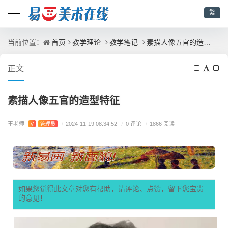
繁
首页
教学理论
教学笔记
素描人像五官的造型特征
当前位置：
正文
素描人像五官的造型特征
王老师
/
0 评论
V
管理员
/
2024-11-19 08:34:52
/
1866 阅读
如果您觉得此文章对您有帮助，请评论、点赞，留下您宝贵
的意见！