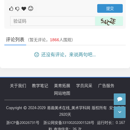
轮匝肌组成，上下牙齿生在半圆形的上下颅骨齿槽内，外部
是呈圆形体积。上唇中间皮肤表面有条凹，称人中。嘴唇的
表面有唇纹，各人的唇纹形状不同。上、下唇的活动十分灵
活，彼此呼应，不仅对发音有很重要的作用，对表情也有直
接的影响。
耳：
评论列表
（暂无评论，
1866
人围观）
耳朵的形状不规则，耳轮、耳垂、耳屏等结构丰富。它
还没有评论，来说两句吧...
虽不像眼睛、嘴巴那样有丰富表情，但在不同角度下，其位
置和形状的准确描绘对整体人像的协调性至关重要。耳朵由
外耳轮、对耳轮、耳屏、对耳屏、哥垂组成，是软骨组织，
具有一定的弹性，形似水饺。耳朵稍斜长在头部的两侧。在
关于我们
教学笔记
美育拓展
学员风采
广告服务
学习时除了弄清它的结构外，还应注意它的体积。
网站地图
总之，五官在造型上宛如一个紧密协作的交响乐团，相
互呼应、相互影响。它们之间的比例关系如同精确的乐谱，
易画美术在线_美术学科网
Copyright
2024-2029
版权所有 .安全运行
决定了整个面部的和谐与否。五官的位置分布恰似乐手在舞
2920
天
台上的站位，任何微小的变动都会影响整体的效果。而它们
浙ICP备20026731号
浙公网安备33100202001528号
运行时长：0.167
各自的形态则是乐手手中的乐器，共同奏响了塑造人物外貌
秒
查询信息：26 次