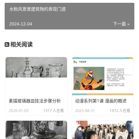
弯。两只眼球的运动是联合一致的，视点在同一个方向上，
水粉风景里建筑物的表现门道
由于头部的扭动，眼睛出现了不同的透视变化。眼睛的形状
不同，有圆、扁、宽、双眼皮、单眼皮等区别。
年龄段不
2024-12-04
下一篇 »
同，眼睛的形状也不同。有的人内眼角低，外眼角高；有的
人内外眼角较平，观察表现应认真注意区分。
相关阅读
素描玻璃器皿技法步骤分析
动漫系列第1课 漫画的概述
2026-01-03
1317 人在看
2025-08-31
1972 人在看
眉毛：
眉头起自眶上缘内角，向外延展，越眶而过成为眉梢，
分上、下两列，下列呈放射状，内稠外稀，上列覆于下列之