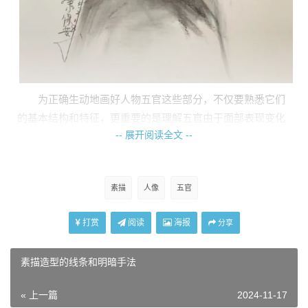
为正确生动地画好人物五官这些部分，不仅要熟悉它们
的基本结构和特征，更重要的是理解五官由于面部表现变化
-- 展开阅读全文 --
而形成的相互关系。不注意五官周围肌肉的变化和相互关
系，表现就不自然。
眼：
素描
人像
五官
眼睛是人像的灵魂之窗，其结构复杂，眼珠、瞳孔、眼
睑等有着丰富的光影变化。形状上，杏仁眼、丹凤眼等各具
打赏
阅读
海报
分享
特色，内眼角、外眼角的角度与高低也因人而异。眼部的表
情肌能传达出人物的情绪，如喜悦时的眯眼、惊讶时的睁大
素描造型的线条和明暗手法
眼睛。眼睛是由瞳孔、角膜、眼角组成球形嵌在眼睛窝里，
上、下眼睑包裹在眼球外，上下眼脸的边缘长有睫毛，呈放
« 上一篇
2024-11-17
射状。上眼睑，睫毛较粗长向上翘，下眼睑睫毛细而短向下