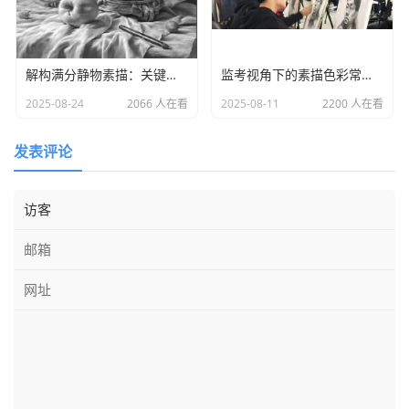
上，起势向下，内侧直而刚，并且常因背光而显得深暗，外
侧呈弧形，因受光显得轻柔弯曲。人的眉毛形状、走向、浓
淡、长短、宽窄都不尽相同，是显示年龄、性别、性格、表
解构满分静物素描：关键要素与创作逻辑
监考视角下的素描色彩常见误区解析
情的有力标志。
2025-08-24
2066 人在看
2025-08-11
2200 人在看
鼻：
鼻隆起于面部，呈三角状，有鼻根和鼻底两部分组成。
发表评论
鼻上部的隆起是鼻骨，它小而结实，其形状决定了鼻子的
长、宽等。鼻骨下边连接鼻软骨，包括鼻中隔软骨、鼻侧软
骨和鼻翼软骨，鼻翼可随呼吸或表情张缩。鼻子的形状很
多，因人而异，有高的、肥厚的、也有尖细的或扁平的等
等，都是形象特征的概括。鼻孔的形状随鼻形而变化，特别
与鼻翼有很大的关系。
嘴：
嘴，就形状来说，是由覆于上、下颅骨和牙齿之上的双
唇所决定的。颌骨和牙齿形成的弧度直接影响双唇的曲直。
嘴形的不同，就是由颅骨和牙齿的弧线所定型的。嘴唇由口