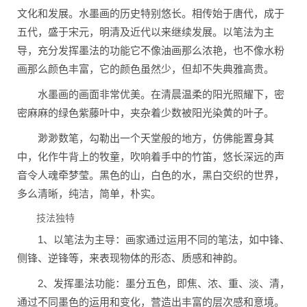
文化和发展。水墨画的历史特别悠长。相传始于唐代，成于
五代，盛于宋元，明清及近代以来继续发展。以笔法为主
导，充分发挥墨法的功能它不像油画那么浓艳，也不像水粉
画那么颜色丰富，它的颜色虽然少，但却不失典雅高贵。
水墨画的画面非常优美。在清晨温柔的阳光照耀下，密
密麻麻的绿色紫藤叶中，夹杂着少数被阳光染黄的叶子。
渺渺数笔，勾勒出一个天堂般的地方，仿佛能置身其
中，化作牛背上的牧童，吹响着手中的竹笛，悠长深远的声
音令人魂牵梦莹。黑色的山，白色的水，黑白交织的世界，
多么清晰，纯洁，简单，朴实。
技法独特
1、以笔法为主导：画家通过运用不同的笔法，如中锋、
侧锋、逆锋等，来表现物体的形态、质感和神韵。
2、发挥墨法功能：墨分五色，即焦、浓、重、淡、清，
通过不同墨色的运用和变化，营造出丰富的层次感和意境。