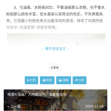
3、与油画、水粉画对比：不像油画那么浓艳，也不像水
粉画那么颜色丰富，但水墨画以其简洁的色彩，不失典雅高
贵。它用最少的颜色表达出最深刻的意境，体现了中国传统
文化中 “大道至简” 的哲学思想。
-- 展开阅读全文 --
水墨画
打赏
阅读
海报
分享
唯美AI油画！人间烟火气，温馨意境深！
« 上一篇
2024-12-04