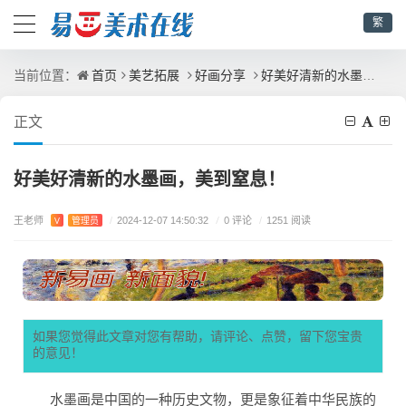
繁
首页
美艺拓展
好画分享
好美好清新的水墨画，美到窒息！
当前位置：
正文
好美好清新的水墨画，美到窒息！
王老师
/
0 评论
V
管理员
/
2024-12-07 14:50:32
/
1251 阅读
如果您觉得此文章对您有帮助，请评论、点赞，留下您宝贵
的意见！
水墨画是中国的一种历史文物，更是象征着中华民族的