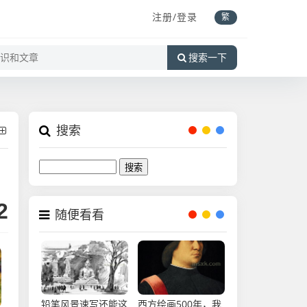
注册/登录
繁
搜索一下
搜索
Search
2
随便看看
铅笔风景速写还能这
西方绘画500年，我