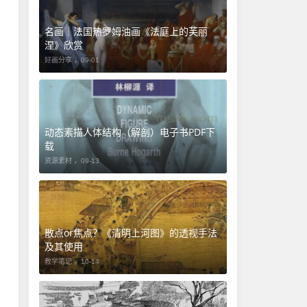
名画｜法国热罗姆油画《法庭上的芙丽
涅》欣赏
好画分享 ，
09-01
动态素描人体结构（解剖）电子书PDF下
载
资源素材 ，
09-13
​散点or焦点？《清明上河图》的透视手法
及其使用
教学笔记 ，
10-14