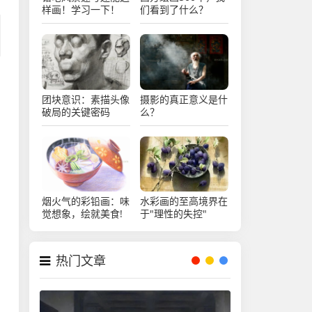
样画！学习一下！
们看到了什么？
团块意识：素描头像
摄影的真正意义是什
破局的关键密码
么？
烟火气的彩铅画：味
水彩画的至高境界在
觉想象，绘就美食!
于"理性的失控"
热门文章