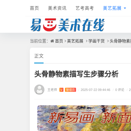
首页
美术资讯
艺考高考
美艺拓展
首页
美艺拓展
学画干货
头骨静物素
当前位置：
正文
头骨静物素描写生步骤分析
王老师
/
0 评论
V
管理员
/
2025-07-22 09:44:46
/
2