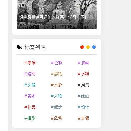
铅笔风景速写还能这样画！学习一下！
好画分享 ，
08-07
标签列表
素描
色彩
油画
速写
静物
水粉
头像
水彩
风景
美术
人物
绘画
作品
起步
设计
摄影
欣赏
步骤