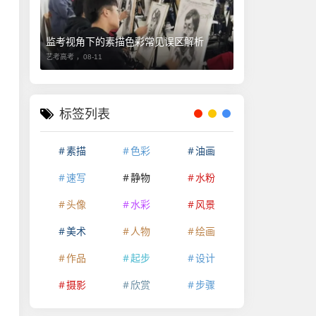
监考视角下的素描色彩常见误区解析
艺考高考 ，
08-11
标签列表
素描
色彩
油画
速写
静物
水粉
头像
水彩
风景
美术
人物
绘画
作品
起步
设计
摄影
欣赏
步骤