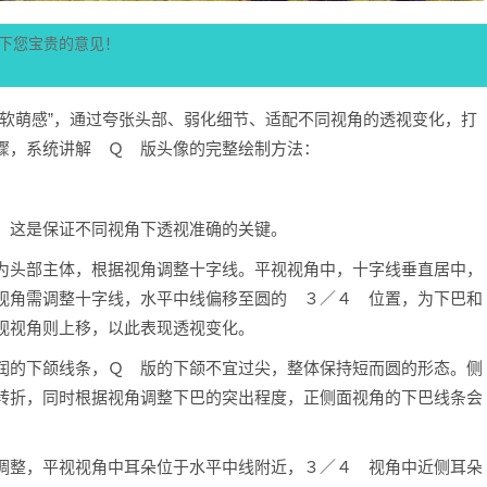
下您宝贵的意见！
化软萌感”，通过夸张头部、弱化细节、适配不同视角的透视变化，打
骤，系统讲解 Ｑ 版头像的完整绘制方法：
，这是保证不同视角下透视准确的关键。
为头部主体，根据视角调整十字线。平视视角中，十字线垂直居中，
视角需调整十字线，水平中线偏移至圆的 ３／４ 位置，为下巴和
视视角则上移，以此表现透视变化。
润的下颌线条，Ｑ 版的下颌不宜过尖，整体保持短而圆的形态。侧
转折，同时根据视角调整下巴的突出程度，正侧面视角的下巴线条会
。
调整，平视视角中耳朵位于水平中线附近，３／４ 视角中近侧耳朵