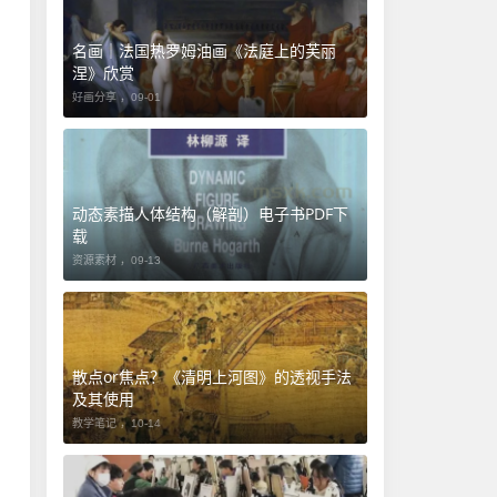
名画｜法国热罗姆油画《法庭上的芙丽
涅》欣赏
好画分享 ，
09-01
动态素描人体结构（解剖）电子书PDF下
载
资源素材 ，
09-13
​散点or焦点？《清明上河图》的透视手法
及其使用
教学笔记 ，
10-14