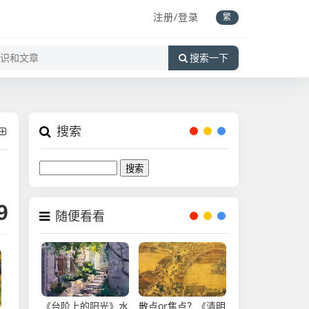
注册/登录
繁
搜索一下
搜索
Search
9
随便看看
《台阶上的阳光》水
​散点or焦点？《清明