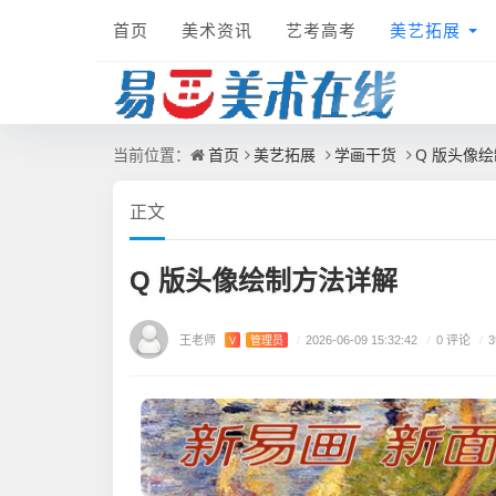
首页
美术资讯
艺考高考
美艺拓展
首页
美艺拓展
学画干货
Q 版头像
当前位置：
正文
Q 版头像绘制方法详解
王老师
/
0 评论
V
管理员
/
2026-06-09 15:32:42
/