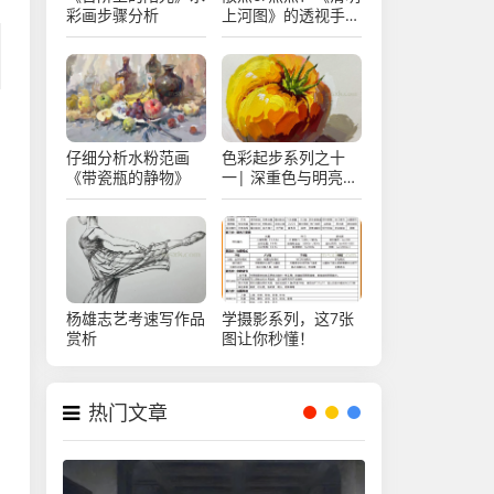
彩画步骤分析
上河图》的透视手法
及其使用
仔细分析水粉范画
色彩起步系列之十
《带瓷瓶的静物》
一| 深重色与明亮色
的过渡
杨雄志艺考速写作品
学摄影系列，这7张
赏析
图让你秒懂！
热门文章