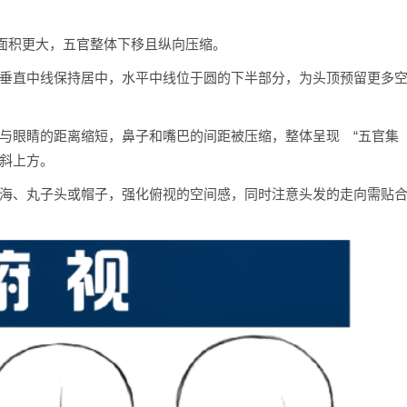
面积更大，五官整体下移且纵向压缩。
的垂直中线保持居中，水平中线位于圆的下半部分，为头顶预留更多
毛与眼睛的距离缩短，鼻子和嘴巴的间距被压缩，整体呈现 “五官集
的斜上方。
刘海、丸子头或帽子，强化俯视的空间感，同时注意头发的走向需贴