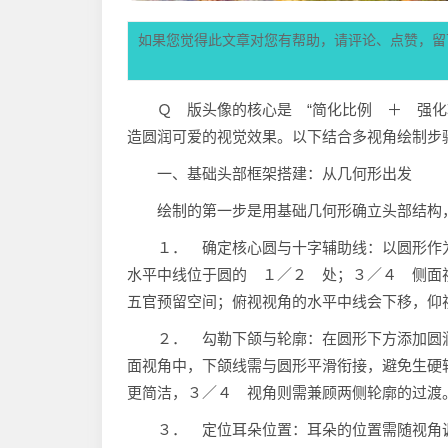
如果您觉得此文章对您有帮助，请评论、点赞，留
Ｑ 版头像的核心是 “简化比例 ＋ 强
造圆润可爱的视觉效果。以下结合多视角绘制步
一、基础头部框架搭建：从几何形出发
绘制的第一步是用基础几何形确立头部结构
１． 确定核心圆与十字辅助线：以圆形作
水平中线位于圆的 １／２ 处；３／４ 侧面
五官预留空间；俯视视角的水平中线会下移，仰
２． 勾勒下颌与轮廓：在圆形下方添加圆
面视角中，下颌线需与圆形平滑衔接，避免生硬
更简洁，３／４ 视角则需兼顾两侧轮廓的过渡
３． 定位耳朵位置：耳朵的位置需随视角