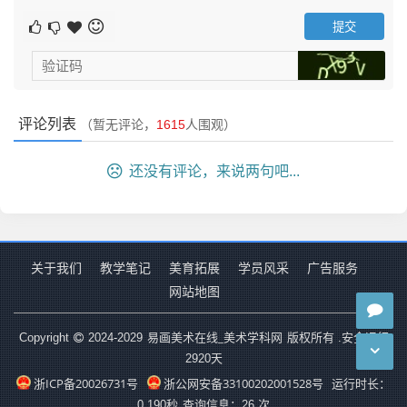
评论列表
（暂无评论，
1615
人围观）
还没有评论，来说两句吧...
关于我们
教学笔记
美育拓展
学员风采
广告服务
网站地图
易画美术在线_美术学科网
Copyright
2024-2029
版权所有 .安全运行
2920
天
浙ICP备20026731号
浙公网安备33100202001528号
运行时长：
0.190秒
查询信息：26 次