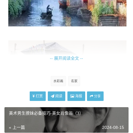
-- 展开阅读全文 --
水彩画
名家
打赏
阅读
海报
分享
美术男生撩妹必备技巧-美女肖像画（3）
« 上一篇
2024-08-15