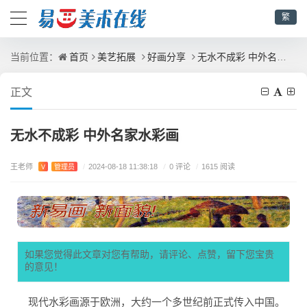
繁
首页
美艺拓展
好画分享
无水不成彩 中外名家水彩画
当前位置：
正文
无水不成彩 中外名家水彩画
王老师
/
0 评论
V
管理员
/
2024-08-18 11:38:18
/
1615 阅读
如果您觉得此文章对您有帮助，请评论、点赞，留下您宝贵
的意见！
现代水彩画源于欧洲，大约一个多世纪前正式传入中国。