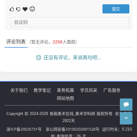
评论列表
（暂无评论，
2258
人围观）
还没有评论，来说两句吧...
关于我们
教学笔记
美育拓展
学员风采
广告服务
网站地图
易画美术在线_美术学科网
Copyright
2024-2029
版权所有 .安全运行
2922
天
浙ICP备20026731号
浙公网安备33100202001528号
运行时长：0.210
秒
查询信息：26 次