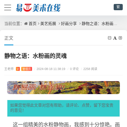
繁
首页
美艺拓展
好画分享
静物之语：水粉画的灵魂
当前位置：
正文
静物之语：水粉画的灵魂
王老师
/
0 评论
V
管理员
/
2024-08-18 11:38:19
/
2258 阅读
如果您觉得此文章对您有帮助，请评论、点赞，留下您宝贵
的意见！
这一组精美的水粉静物画，我感到十分惊艳。画