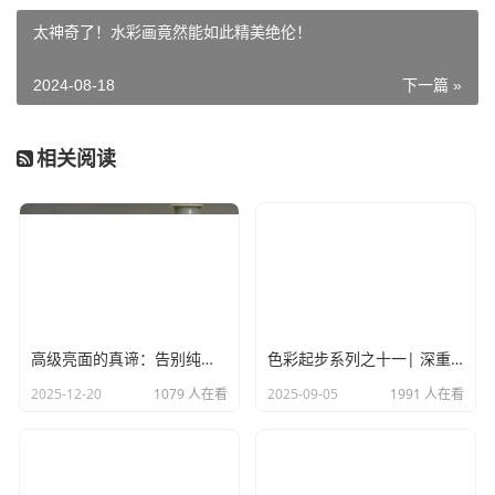
物体，特别是物体的细节部分。要注意物体的质感
太神奇了！水彩画竟然能如此精美绝伦！
和光影的表现，以及色彩的搭配和变化。
4. 色调：画面的色调要明确，要与画面表达的
2024-08-18
下一篇 »
情感相符合。在绘画过程中，要注意物体的色彩与
背景的色彩搭配，以及色彩的明暗、纯度和冷暖等
变化。
相关阅读
5. 笔法：水粉画的笔法要灵活多变，要根据物
体的形状和质感来选择不同的笔触和笔法。要注意
笔触的大小、方向、力度和速度等变化，以及笔触
与色彩的搭配和融合。
总之，水粉画静物需要掌握一定的技巧和要领，
需要不断练习和探索。只有在实践中不断积累经
高级亮面的真谛：告别纯白依赖
色彩起步系列之十一| 深重色与明亮色的过渡
验，才能逐渐掌握技巧，画出更加优秀的作品。
2025-12-20
1079 人在看
2025-09-05
1991 人在看