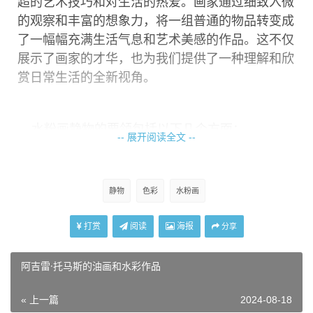
超的艺术技巧和对生活的热爱。画家通过细致入微
的观察和丰富的想象力，将一组普通的物品转变成
了一幅幅充满生活气息和艺术美感的作品。这不仅
展示了画家的才华，也为我们提供了一种理解和欣
赏日常生活的全新视角。
水粉画静物的要领包括以下几个方面：
-- 展开阅读全文 --
1. 构图：构图要饱满，大小适中，一般不要超
出画面的框边。画面应该均衡，适当打破四平八
稳，避免出现对称式构图。
静物
色彩
水粉画
2. 形与色：静物的形和色是不可分割的。在形
状中，要注意物体的比例、大小、位置、前后关系
打赏
阅读
海报
分享
等。在色彩中，要注意色彩的冷暖、纯度、明度
等。在绘画时，要注意观察物体的形和色的特点，
阿吉雷·托马斯的油画和水彩作品
尽可能地表现出来。
3. 深入刻画：在绘画过程中，要逐步深入刻画
« 上一篇
2024-08-18