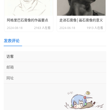
面的主次关系、虚实关系、光影等，做到心中有数。面部的
五官应作为画面的重点进行刻画，注意上下左右的空间关
系。
阿格里巴石膏像的作画要点
走进石膏像│画石膏像的意义
2024-08-18
2163 人在看
2024-06-18
1913 人在看
二、画面分析
发表评论
小卫石膏像的头发较为复杂，我们要用整体的眼光对它进
行归纳。先将头发黑白灰的大关系分出来，确定好头发颜色
的基调，在此基础上，再将头发进行分组刻画，在处理石膏
头像的头发时，应画出石膏的体积感，按体面解析，找出每
一组头发的来龙去脉，加强明暗、虚实关系，切忌把头发画
得碎、乱。