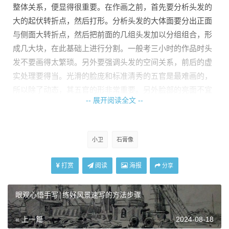
整体关系，便显得很重要。在作画之前，首先要分析头发的
大的起伏转折点，然后打形。分析头发的大体面要分出正面
与侧面大转折点，然后把前面的几组头发加以分组组合，形
成几大块，在此基础上进行分割。一般考三小时的作品时头
发不要画得太繁琐。另外要强调头发的空间关系，前后的虚
实处理要得当。光滑的脸庞和标准清秀的五官是最难画的，
所以除了动态，其五官的形非常重要。另外脸部的亮面不宜
-- 展开阅读全文 --
多画明暗和肌肉，因为那样往往会导致画面上脸部肌肉扭
曲。
小卫
石膏像
打赏
阅读
海报
分享
眼观心悟手写|练好风景速写的方法步骤
« 上一篇
2024-08-18