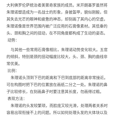
大利佛罗伦萨统治者美第奇家族的成员。米开朗基罗虽然将
朱理诺塑造成为一名战士的形象，身披盔甲，貌似刚毅，但
其失去光芒的眼神和疲惫的神态，却刻画了其内心的空虚。
朱理诺像是世界范围内被广泛应用的石膏像素材。其低垂的
头、颈和胸之间的扭动，在不同角度都构成了生动的姿态。
动势：
与其他一些常用石膏像相比，朱理诺动势变化较大。五官
的倾斜，特别是颈的扭动幅度比较大，头、颈、胸的曲线非
常优美。
比例：
朱理诺头顶到下巴的距离和下巴到底部的距离非常接近。
可在构图时把下巴的位置放在画纸二分之一处。朱理诺的鼻
子比较修长，在刻画鼻子时要注意其长度，勿画得过粗。
表现方法：
朱理诺的头发较繁琐，而脸庞又较光滑，处理两者关系时
容易出现衔接不上的问题。所以如何处理头发的大体块以及