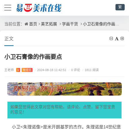
繁
首页
美艺拓展
学画干货
小卫石膏像的作画要点
当前位置：
正文
小卫石膏像的作画要点
王老师
/
0 评论
V
管理员
/
2024-08-18 11:42:51
/
1811 阅读
如果您觉得此文章对您有帮助，请评论、点赞，留下您宝贵
的意见！
小卫<朱理诺像>是米开朗基罗的杰作。朱理诺是14世纪意