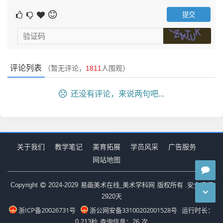
评论列表
（暂无评论，
1811
人围观）
还没有评论，来说两句吧...
关于我们
教学笔记
美育拓展
学员风采
广告服务
网站地图
易画美术在线_美术学科网
Copyright
2024-2029
版权所有 .安全运行
2920
天
浙ICP备20026731号
浙公网安备33100202001528号
运行时长：
0.213秒
查询信息：26 次