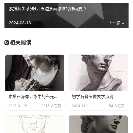
素描起步系列七│五边多面球体的作画要点
2024-08-18
下一篇 »
相关阅读
素描石膏像训练中的布光与摆放
初学石膏头像要求点滴
2025-01-26
2215 人在看
2024-11-11
1154 人在看
一、分析
在作画之前我们首先需要观察我们所描绘的对象，分析画