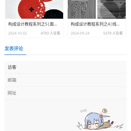
形式美的构成因素一般划分为两大部分：一部分是构成形
式美的感性质料，主要是色彩、形状、线条、声音等。一部
分是构成形式美的感性质料之间的组合规律，或称构成规
构成设计教程系列之5|面的构成
构成设计教程系列之4|线的构成
律、形式美法则，也即形式美的法则主要有齐一与参差、对
2024-10-02
4793 人在看
2024-09-24
5379 人在看
称与平衡、比例与尺度、黄金分割律、主从与重点、过渡与
照应、稳定与轻巧、节奏与韵律、渗透与层次、质感与肌
发表评论
理、调和与对比、多样与统一等。这些规律是人类在创造美
的活动中不断地熟悉和掌握各种感性质料因素的特性，并对
形式因素之间的联系进行抽象、概括而总结出来的。
探讨形式美法则，是所有设计学科共通的课题。在日常生
活中，美是每一个人追求的精神享受。当接触任何一件有存
在价值的事物时，这种共识是从人们长期生产、生活实践中
积累的，它的依据就是客观存在的美的形式法则，称之为形
式美法则。
在人们的视觉经验中，高大的杉树、耸立的高楼大厦、巍
峨的山峦尖峰等，它们的结构轮廓都是高耸的垂直线，因而