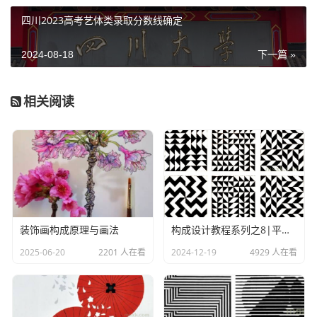
四川2023高考艺体类录取分数线确定
2024-08-18
下一篇 »
相关阅读
研究、探索形式美的法则，能够培养人们对形式美的敏
感，指导人们更好地去创造美的事物。掌握形式美的法则，
能够使人们更自觉地运用形式美的法则表现美的内容，达到
美的形式与美的内容高度统一。
装饰画构成原理与画法
构成设计教程系列之8|平面构成的关系要素
形式美是一种具有相对独立性的审美对象，它是指构成事
2025-06-20
2201 人在看
2024-12-19
4929 人在看
物的物质材料的自然属性（色彩、形状、线条、声音等）及
其组合规律（如整齐一律、节奏与韵律等）所呈现出来的审
美特性。