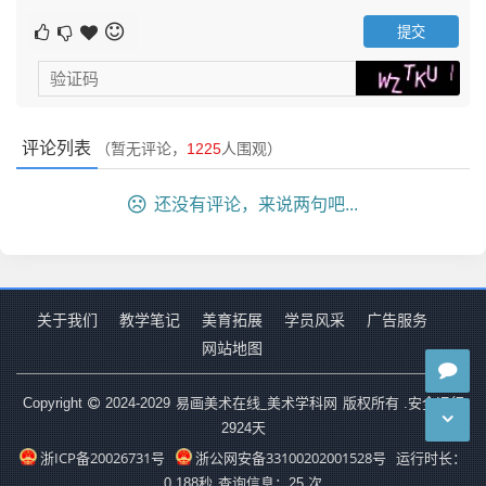
垂直线在视觉形式上给人以上升、高大、威严等感受；而水
平线则使人联系到地平线、建筑遵照的形式美法则建筑遵照
的形式美法则一望无际的平原、风平浪静的大海等，因而产
生开阔、徐缓、平静等感受…… 这些源于生活积累的共识，
使人们逐渐发现了形式美的基本法则。
评论列表
（暂无评论，
1225
人围观）
还没有评论，来说两句吧...
主要包括：
变化与统一
变化与统一是形式美的总规律、总法则。变化是指将两个
关于我们
教学笔记
美育拓展
学员风采
广告服务
以上不同事物放置在一起，所体现的差别和对比，美术形式
网站地图
中的对比因素很多，如大小、曲直、方向、黑白、明暗、色
调、疏密、虚实、开合等，都可以形成对比。统一就是和
易画美术在线_美术学科网
Copyright
2024-2029
版权所有 .安全运行
谐，是指不同的或类似的形态要素并置在一起，造成一致或
2924
天
具有一致趋势的感觉，是指在差异中求取一致性和共通性，
浙ICP备20026731号
浙公网安备33100202001528号
运行时长：
达到整体统一的艺术效果。如：由点构成的画面中，可通过
0.188秒
查询信息：25 次