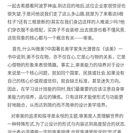
一起去希腊看阿波罗神庙,到达目的地后,这位企业家很惊讶也
很失望,于是问他说我们走了这么多山路,就是为了来看这6根
柱子?还有三根是断的!其实在我们身边这样的人难道少吗?他
们穿衣服不会搭配，买房子不会装修,出去旅游也看不懂风景,
这些现象的核心都与一个概念有关——审美。
首先,什么叫做美?中国著名美学家朱光潜曾在《谈美》一
书中说到,美不仅在物，亦不仅在心,它是心与物的关系，它是
心借物的形象来表现情趣。事实上,审美能力的培养对于设计
来说是一个核心问题，就如同个国家、民族或社会,如果没有
自己的核心价值观或信仰，就会缺乏标准，甚至迷失方向。
因此，在学习设计技能的同时,我们最重要的应该注意自身审
美能力的培养，品位的锤炼。只有这样才能使形式与功能更
好地融合，从而达到简约而不简单的设计美学境界。
对审美的追求和探寻是永恒的主题,审美是人类理解世界的
一种特殊形式,为了让设计的形式与内容达到高度契合的状态,
设计者必须遵循一定的审美规律,也就是通常所说的“形式美