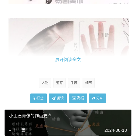
-- 展开阅读全文 --
人物
速写
手部
细节
打赏
阅读
海报
分享
小卫石膏像的作画要点
« 上一篇
2024-08-18