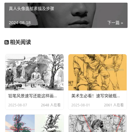
真人头像面部素描及步骤
2024-08-18
下一篇 »
相关阅读
铅笔风景速写还能这样画！学习一下！
美术生必看！速写突破瓶颈期！教你三招！
手是速写中难点，但是同学们如果能够好好研究一下
手的结构，多做一些手部练习，一定可以将手这个难题
2025-08-07
2648 人在看
2025-08-01
2061 人在看
拿下，这样不仅可以增加自己在画速写中自信心，在考
试中你的分数也会比别人高一个档次，手部的解剖知识
讲解了解下，一起学起来吧！