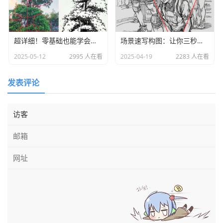
手部作画步骤图
超详细！零基础也能学会画树教程
场景速写构图：让你三秒锁死考官视线！
手部表现需要注意的特征：
1.先将手腕、手掌、手指大形体概括出来再去细分，更好
2025-05-12
2995 人在看
2025-04-19
2283 人在看
把握，不容易因局部表现而使大形错误。
发表评论
2.注意每根手指粗细，指甲形状特征的表现。
3.表现叠加在一起的手时，要注意透视变化及手指之间的
虚实关系，避免轻重一样而显得呆板。
4.刻画女性的手时，用线要相对柔和、圆润、流畅一些，
表现男性的手时则可相对硬朗，用线也能反映对象的性
别、年龄和身份。
手部临摹
速写手画的跟小鸡爪似的，手部多角度范画，这些素材
赶紧练起来！