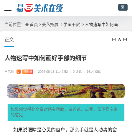
繁
首页
美艺拓展
学画干货
人物速写中如何画好手部的细节
当前位置：
正文
人物速写中如何画好手部的细节
王老师
/
0 评论
V
管理员
/
2024-08-18 11:42:52
/
1614 阅读
如果您觉得此文章对您有帮助，请评论、点赞，留下您宝贵
的意见！
如果说眼睛是心灵的窗户，那么手就是人动势的窗