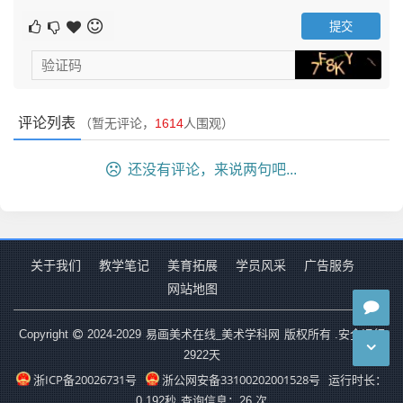
评论列表
（暂无评论，
1614
人围观）
还没有评论，来说两句吧...
关于我们
教学笔记
美育拓展
学员风采
广告服务
网站地图
易画美术在线_美术学科网
Copyright
2024-2029
版权所有 .安全运行
2922
天
浙ICP备20026731号
浙公网安备33100202001528号
运行时长：
0.192秒
查询信息：26 次