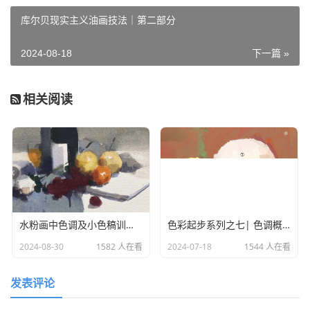
就色彩明度倾向而言有：
库尔贝现实主义油画技法｜第二部分
高明色调： 有明朗、清新、轻柔之感
中明色调： 有含蓄、稳重、明确之感
2024-08-18
下一篇 »
低明色调： 有深沉、凝重、神秘之感
相关阅读
就色彩冷暖倾向而言有：
冷色调： 有文静、理性、透明之感
暖色调： 有热烈、活泼、浑厚之感
中性色调：有介于冷暖色凋之间之感
就色彩色相倾向而言有：
水粉画中色调及小色稿训练的重要性
色彩起步系列之七| 色调概念与练习
红色调：有兴奋、华丽、刺激之感
2024-08-30
1582 人在看
2024-07-18
1544 人在看
绿色调：有柔顺、平静、典雅之感
蓝色调：有深邃、幽雅、清澈之感
发表评论