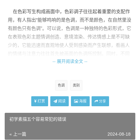
在色彩写生构成画面中，色彩调子往往起着重要的支配作
用，有人指出“能够鸣响的是色调，而不是颜色，在自然里没
有颜色只有色调”。可以说，色调是一种独特的色彩形式，它
在表现色彩主题情调创造、意境渲染、传达情感上是不可缺
少的，它能迅速而直观地使人受到感染而产生联想，看画人
的情绪与注意力往往首先被画面的色调所控制。同时，不同
-- 展开阅读全文 --
色调画面往往会给人以不同感受和不同情调意境。所以掌握
好色调是控制画面色彩、情调、意境的第—步。在色彩写生
中，色调不统一就会产生色调紊乱，调子定得准确与否必将
色调
类别
直接影响画面效果。
色彩构成中的色调种类很多，在此我们尽可能全面地介绍
打赏
阅读
海报
分享
给大家，使之能理解与掌握。当然这种调子的分类是相对而
言的，或者说是相比较来分析的。
初学素描五个容易常犯的错误
« 上一篇
2024-08-18