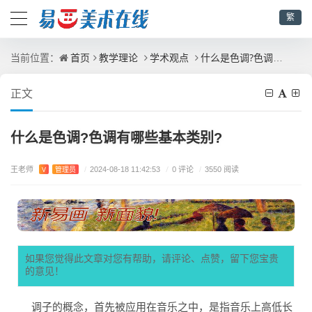
繁
首页
教学理论
学术观点
什么是色调?色调有哪些基本类别?
当前位置：
正文
什么是色调?色调有哪些基本类别?
王老师
/
0 评论
V
管理员
/
2024-08-18 11:42:53
/
3550 阅读
如果您觉得此文章对您有帮助，请评论、点赞，留下您宝贵
的意见！
调子的概念，首先被应用在音乐之中，是指音乐上高低长