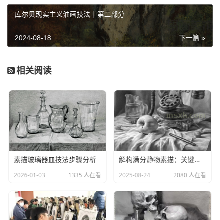
库尔贝现实主义油画技法｜第二部分
2024-08-18
下一篇 »
素描作为造型艺术的基础，影响着绘画、雕塑和其他绘画
相关阅读
形式的发展。两干多年前，我国就已产生以黑白为主要表现
形式的绘画，白描和水墨成为中国传统绘画中素描的基本手
段。由于西方解剖学和透视学在美术领域被揭示，15世纪欧
洲的文艺复兴孕育了一批大师，把素描艺术推向了新的高
度。严格与严谨在学生学习素描时，特别是学习的初级阶段
是必须提倡的。没有长期的严格地训练，没有严谨的写实功
夫，缺乏刻苦钻研精神，学习是得不到成功的。
素描玻璃器皿技法步骤分析
解构满分静物素描：关键要素与创作逻辑
众多有志青年学习素描极为用功，却进步迟缓，分析原
2026-01-03
1335 人在看
2025-08-24
2080 人在看
因，是因为“功”没有用在“心”上，而是只用在“手”上，犯了学
习之大忌。知用脑者事半功倍，不善于用脑者事倍功无。凡
跟我学习过素描的人，无不说跟我学得太紧张，头痛！而我