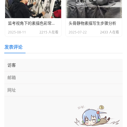
要说不用心、不头痛是学不好素描的。用头脑画是关键之关
键。
监考视角下的素描色彩常见误区解析
头骨静物素描写生步骤分析
重观察与理解，避免抄对象
2025-08-11
2215 人在看
2025-07-22
2433 人在看
想要避免抄对象，必须在认真观察和认识对象的基础上，
主动地、自觉地表现对象的本质，不被表面偶然现象与光影
发表评论
所迷惑。通过观察与理解，把看似含糊不清的外形与理解了
的内在结构统一起来，画出明确而肯定的形体，把看似繁杂
的现象归纳于一个整体之中。能根据画面需要，经过头脑筛
选，有取舍、有主次地去粗取精，去伪存真地表现对象。能
通过现象看到和看清对象的形象的本质，画必然的东西。
表现对象和抄对象截然不同，是完全相悖的两种方法，一
种是主动地表现，一种是被动地抄袭。毕加索大师指责抄对
象的人是“只看事物的表面，是很荒唐的”!两种方法不同的
是：一个理解，一个不理解；一个主动，一个被动；一个抓