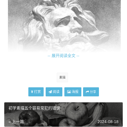
-- 展开阅读全文 --
素描
打赏
阅读
海报
分享
初学素描五个容易常犯的错误
« 上一篇
2024-08-18