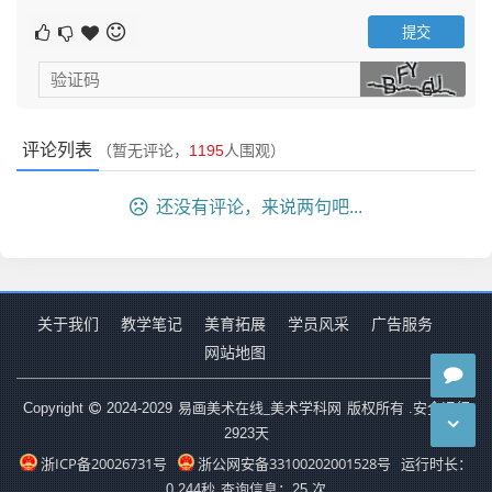
必然，一个看偶然，一个表现，一个抄袭；一个观察形的结
构，一个只看光影；一个根据整体所需经过筛选有取有舍，
一个看到什么画什么。两种方法界线分明，这是会不会、懂
不懂如何画素描的分水岭。
马蒂斯也指出过表现对象有两种完全不同的方法，“一种是
评论列表
（暂无评论，
1195
人围观）
原本原样地摹仿它，另一种则是艺术地把它传写出来”。
还没有评论，来说两句吧...
广告位
关于我们
教学笔记
美育拓展
学员风采
广告服务
网站地图
易画美术在线_美术学科网
Copyright
2024-2029
版权所有 .安全运行
本站部分文章转载自互联网，如有版权问题，请告
2923
天
知，本站及时下架处理！
浙ICP备20026731号
浙公网安备33100202001528号
运行时长：
0.244秒
查询信息：25 次