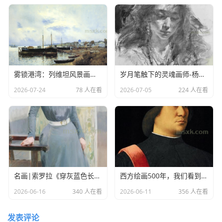
雾锁港湾：列维坦风景画中的水岸诗意
岁月笔触下的灵魂画师-杨国祥素描作品欣赏
2026-07-24
78 人在看
2026-07-05
224 人在看
名画|索罗拉《穿灰蓝色长裙的克洛蒂尔德》
西方绘画500年，我们看到了什么？
2026-06-16
340 人在看
2026-06-11
356 人在看
发表评论