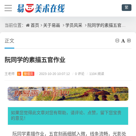
繁
首页
关于易画
学员风采
阮同学的素描五官作业
当前位置：
正文
阮同学的素描五官作业
王老师
/
0 评论
V
管理员
/
2023-10-20 10:07:12
/
1104 阅读
如果您觉得此文章对您有帮助，请评论、点赞，留下您宝贵
的意见！
阮同学素描作业，五官刻画细腻入微，线条流畅，光影处