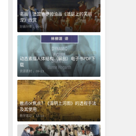
名画｜法国热罗姆油画《法庭上的芙丽
涅》欣赏
好画分享 ，
09-01
动态素描人体结构（解剖）电子书PDF下
载
资源素材 ，
09-13
​散点or焦点？《清明上河图》的透视手法
及其使用
教学笔记 ，
10-14