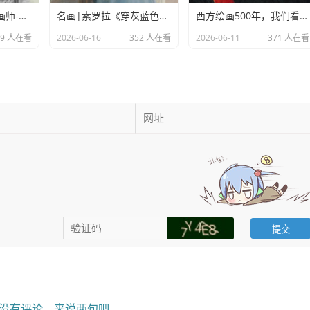
岁月笔触下的灵魂画师-杨国祥素描作品欣赏
名画|索罗拉《穿灰蓝色长裙的克洛蒂尔德》
西方绘画500年，我们看到了什么？
39 人在看
2026-06-16
352 人在看
2026-06-11
371 人在看
没有评论，来说两句吧...