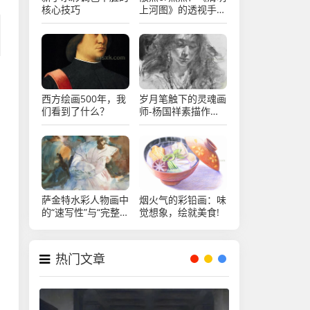
核心技巧
上河图》的透视手法
及其使用
西方绘画500年，我
岁月笔触下的灵魂画
们看到了什么？
师-杨国祥素描作品
欣赏
萨金特水彩人物画中
烟火气的彩铅画：味
的“速写性”与“完整
觉想象，绘就美食!
性”
热门文章