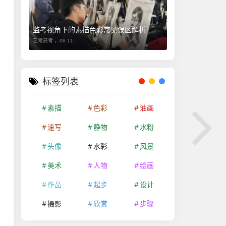
监考视角下的素描色彩常见误区解析
艺考高考 ，
08-11
标签列表
素描
色彩
油画
速写
静物
水粉
头像
水彩
风景
美术
人物
绘画
作品
起步
设计
摄影
欣赏
步骤