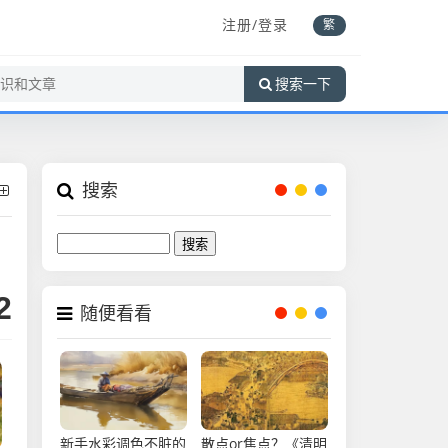
注册/登录
繁
搜索一下
搜索
Search
2
随便看看
新手水彩调色不脏的
​散点or焦点？《清明