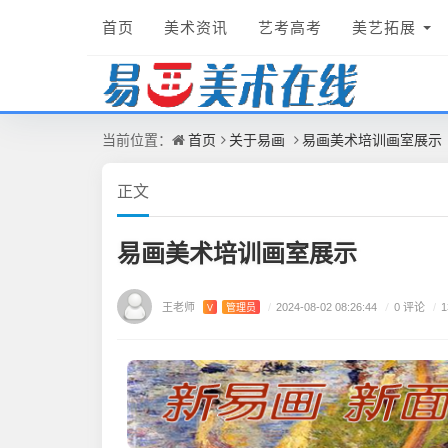
首页
美术资讯
艺考高考
美艺拓展
首页
关于易画
易画美术培训画室展示
当前位置：
正文
易画美术培训画室展示
王老师
/
0 评论
V
管理员
/
2024-08-02 08:26:44
/
1