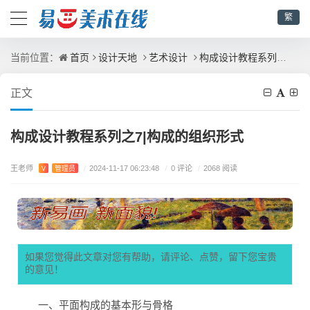
繁
首页
设计天地
艺术设计
构成设计教程系列之7|构成的组织形式
当前位置：
正文
构成设计教程系列之7|构成的组织形式
王老师
/
0 评论
V
管理员
/
2024-11-17 06:23:48
/
2068 阅读
如果您觉得此文章对您有帮助，请评论、点赞，留下您宝贵
的意见！
一、平面构成的基本形与骨格