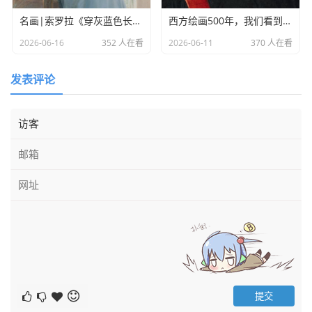
名画|索罗拉《穿灰蓝色长裙的克洛蒂尔德》
西方绘画500年，我们看到了什么？
1、重复构成
2026-06-16
352 人在看
2026-06-11
370 人在看
重复是指在一个画面中使用一个形象或两个以上相同的
基本形进行平均的、有规律的排列组合。可利用相同重复骨
发表评论
格来进行形象、方向、位置、色彩、大小的重复构成。
重复构成的基本形可采用具象形、抽象形、几何形等组合基
本形。