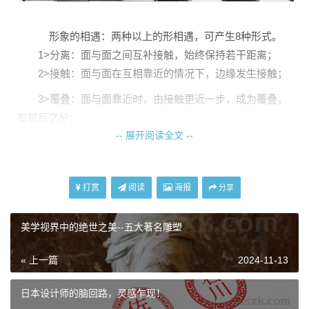
形象的相遇：两种以上的形相遇，可产生8种形式。
1>分离：面与面之间互补接触，始终保持若干距离；
2>接触：面与面在互相靠近的情况下，边缘发生接触；
3>覆叠：面与面靠近时，由接触更近一步，成为覆叠，
有前后之分；
-- 展开阅读全文 --
4>差叠：面与面交叠部分产生出一个新的形象，其他不
交叠的部分消失不见；
5>透叠：面与免交叠时，交叠部分产生透明感觉，形象
打赏
阅读
海报
分享
前后之分并不明显；
6>联合：面与面互相交叠而无前后之分，可以联合成为
美学视界中的绝世之美--五大著名雕塑
一个多元化的形象；
7>减缺：面与面覆叠时 ，在前面的形象并不画出来，只
« 上一篇
2024-11-13
出现后面的减缺形象；
日本设计师的脑回路，灵感乍现！
8>重合（重叠）：面与面完全重叠，成为一个独立的形