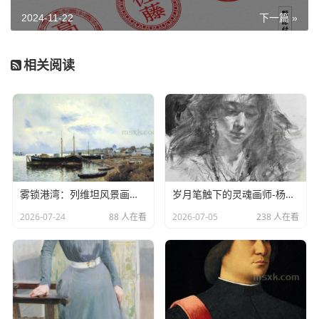
象。
2024-11-22
下一篇 »
骨格最大的功用是将形象在空间或框架里作各种不同
的编排，使形象有秩序地排列，构成不同的形状与气氛。骨
格既起管辖编排形象的作用，也给形象以空间阔窄的功能。
相关阅读
骨格分规律性、非规律性、有作用性和无作用性几
类。
有规律性骨格以严谨的数字方式构成精确的骨格线。
基本形依骨格排列，具有强烈的秩序感。主要有重复、近
似、渐变、发射和特异等构成。
规律性骨格有水平线和垂直线两个主要元素。若将骨
雾锁港湾：列维坦风景画中的水岸诗意
岁月笔触下的灵魂画师-杨国祥素描作品欣赏
格线在其阔窄、方向或线质上加以变化，可以得出各种不同
的骨格排列形状。
2026-07-24
88 人在看
2026-07-05
238 人在看
非规律性骨格没有严谨的骨格线，构成方式自由生
动。如密集、渐变、近似构成。
本文摘自易画美术在线-美术
学科网，感谢分享。
二、构成形式