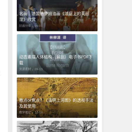
名画｜法国热罗姆油画《法庭上的芙丽
涅》欣赏
好画分享 ，
09-01
动态素描人体结构（解剖）电子书PDF下
载
资源素材 ，
09-13
这
​散点or焦点？《清明上河图》的透视手法
及其使用
教学笔记 ，
10-14