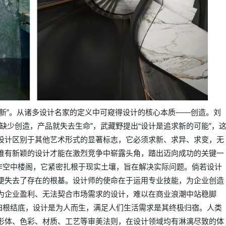
新”。从诸多设计名家的定义中可窥得设计的核心本质——创造。刘
缺少创造，产品就失去生命”，武藏野提出“设计是追求新的可能”，
设计区别于其他艺术形式的显著标志，它必须求新、求异、求变，无
唯有新颖的设计才能在激烈竞争中崭露头角，踏出迈向成功的关键一
绝非空中楼阁，它紧密扎根于现实土壤，旨在解决实际问题。倘若设计
便失去了存在的根基。设计师的使命在于运用专业技能，为企业创造
为企业盈利、无法契合市场需求的设计，难以在商业浪潮中站稳脚
。归根结底，设计是为人而生，满足人们生活需求是其终极归宿。人类
形体、色彩、材质、工艺等审美法则，在设计领域均有淋漓尽致的体