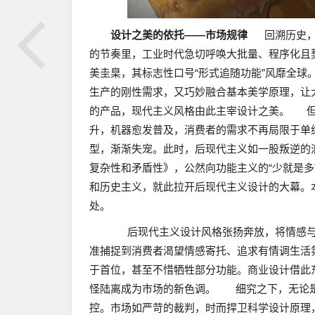
设计之美的依托——市场规律
回溯历史，自
的节奏里，工业时代急切呼唤大批量、程序化且
美圭臬，其标志性口号“形式追随功能”风靡全
生产的刚性需求，又巧妙融合基本美学原理，让
的产品，现代主义风格由此主宰设计之美。 但
升，机器愈发普及，消费者的需求不再局限于单
型，渐渐失宠。此时，后现代主义如一股叛逆的浪
复杂性和矛盾性》，公然向功能主义的“少就是多
和历史主义，就此拉开后现代主义设计的大幕。
处。
后现代主义设计风格张扬奔放，将情感与
准捕捉到消费者渴望情感寄托、追求有情调生活
于首位，甚至不惜牺牲部分功能。商业设计借此
怪陆离成为市场的新色调。 细究之下，无论是
控。市场如严苛的裁判，时而捍卫科学设计原理