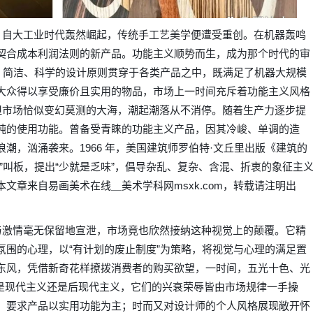
大工业时代轰然崛起，传统手工艺美学便遭受重创。在机器轰鸣
契合成本利润法则的新产品。功能主义顺势而生，成为那个时代的审
球。简洁、科学的设计原则贯穿于各类产品之中，既满足了机器大规模
大众得以享受廉价且实用的物品，市场上一时间充斥着功能主义风格
市场恰似变幻莫测的大海，潮起潮落从不消停。随着生产力逐步提
纯的使用功能。曾备受青睐的功能主义产品，因其冷峻、单调的造
潮，汹涌袭来。1966 年，美国建筑师罗伯特·文丘里出版《建筑的
”叫板，提出“少就是乏味”，倡导杂乱、复杂、含混、折衷的象征主
本文章来自易画美术在线＿美术学科网msxk.com，转载请注明出
激情毫无保留地宣泄，市场竟也欣然接纳这种视觉上的颠覆。它精
氛围的心理，以“有计划的废止制度”为策略，将视觉与心理的满足置
东风，凭借新奇花样撩拨消费者的购买欲望，一时间，五光十色、光
现代主义还是后现代主义，它们的兴衰荣辱皆由市场规律一手操
，要求产品以实用功能为主；时而又对设计师的个人风格展现敞开怀