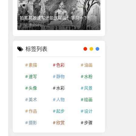
铅笔风景速写还能这样画！学习一下！
好画分享 ，
08-07
标签列表
素描
色彩
油画
速写
静物
水粉
头像
水彩
风景
美术
人物
绘画
作品
起步
设计
摄影
欣赏
步骤