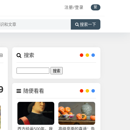
注册/登录
繁
搜索一下
搜索
Search
9
随便看看
西方绘画500年，我
高级亮面的真谛：告