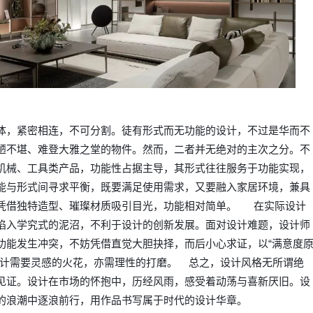
体，紧密相连，不可分割。徒有形式而无功能的设计，不过是华而不
陋不堪、难登大雅之堂的物件。然而，二者并无绝对的主次之分。不
机械、工具类产品，功能性占据主导，其形式往往服务于功能实现，
能与形式间寻求平衡，既要满足使用需求，又要融入家居环境，兼具
凭借独特造型、璀璨材质吸引目光，功能相对简单。 在实际设计
陷入学究式的泥沼，不利于设计的创新发展。面对设计难题，设计师
功能发生冲突，不妨凭借直觉大胆抉择，而后小心求证，以“满意度
设计需要灵感的火花，亦需理性的打磨。 总之，设计风格无所谓绝
见证。设计在市场的怀抱中，历经风雨，感受着动荡与喜新厌旧。设
的浪潮中逐浪前行，用作品书写属于时代的设计华章。