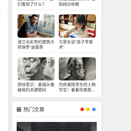
们看到了什么？
别纯白依赖
波兰水彩界的建筑大
与家长谈“孩子学美
师保罗·迪莫奇
术”
团块意识：素描头像
列宾美院学生的人物
破局的关键密码
写生！看看你差距大
不大？
热门文章