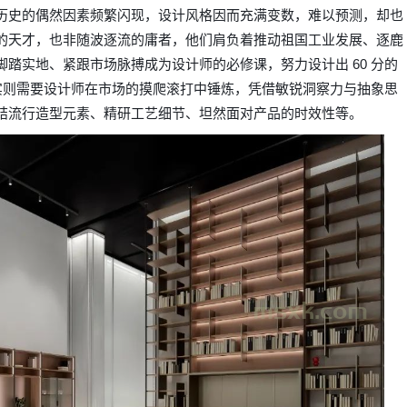
历史的偶然因素频繁闪现，设计风格因而充满变数，难以预测，却也
的天才，也非随波逐流的庸者，他们肩负着推动祖国工业发展、逐鹿
踏实地、紧跟市场脉搏成为设计师的必修课，努力设计出 60 分的
，实则需要设计师在市场的摸爬滚打中锤炼，凭借敏锐洞察力与抽象思
结流行造型元素、精研工艺细节、坦然面对产品的时效性等。