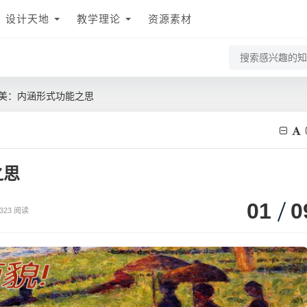
设计天地
教学理论
资源素材
美：内涵形式功能之思
之思
01
0
323 阅读