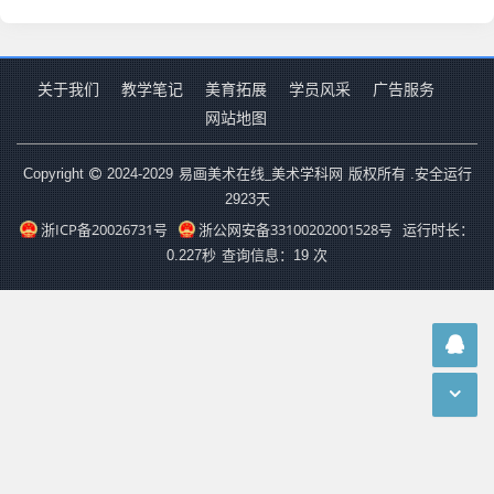
关于我们
教学笔记
美育拓展
学员风采
广告服务
网站地图
易画美术在线_美术学科网
Copyright
2024-2029
版权所有 .安全运行
2923
天
浙ICP备20026731号
浙公网安备33100202001528号
运行时长：
0.227秒
查询信息：19 次