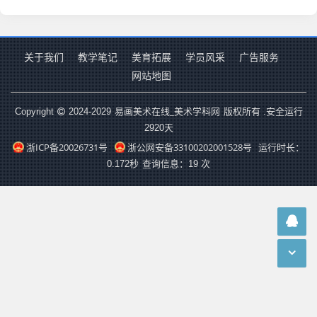
关于我们
教学笔记
美育拓展
学员风采
广告服务
网站地图
易画美术在线_美术学科网
Copyright
2024-2029
版权所有 .安全运行
2920
天
浙ICP备20026731号
浙公网安备33100202001528号
运行时长：
0.172秒
查询信息：19 次