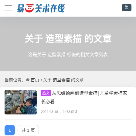
繁
造型素描
关于
的文章
这是关于 造型素描 标签的相关文章列表
首页
造型素描
当前位置：
关于
的文章
从思维绘画到造型素描|儿童学素描家
热文
长必看
2024-08-18
/
1473 阅读
1
共 1 页