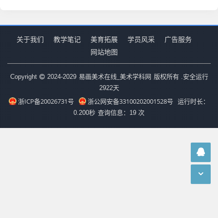
关于我们
教学笔记
美育拓展
学员风采
广告服务
网站地图
易画美术在线_美术学科网
Copyright
2024-2029
版权所有 .安全运行
2922
天
浙ICP备20026731号
浙公网安备33100202001528号
运行时长：
0.200秒
查询信息：19 次