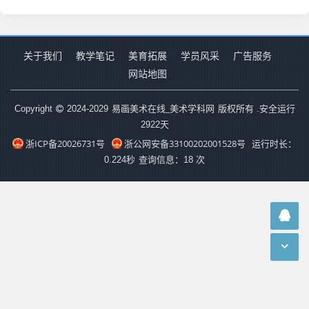
关于我们
教学笔记
美育拓展
学员风采
广告服务
网站地图
易画美术在线_美术学科网
Copyright
2024-2029
版权所有 .安全运行
2922
天
浙ICP备20026731号
浙公网安备33100202001528号
运行时长：
0.224秒
查询信息：18 次