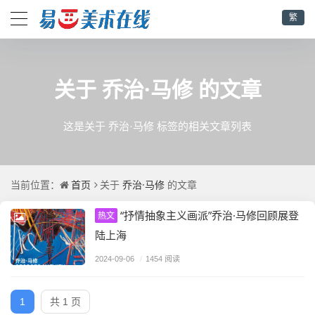
繁
乔治·马修
关于
的文章
这是关于 乔治·马修 标签的相关文章列表
首页
乔治·马修
当前位置：
关于
的文章
“抒情抽象主义画派”乔治·马修回顾展登
热文
陆上海
2024-09-06
/
1454 阅读
1
共 1 页