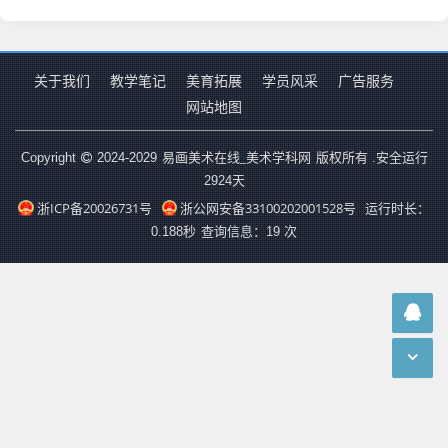
关于我们
教学笔记
美育拓展
学员风采
广告服务
网站地图
易画美术在线_美术学科网
Copyright
2024-2029
版权所有 .安全运行
2924
天
浙ICP备20026731号
浙公网安备33100202001528号
运行时长：
0.188秒
查询信息：19 次