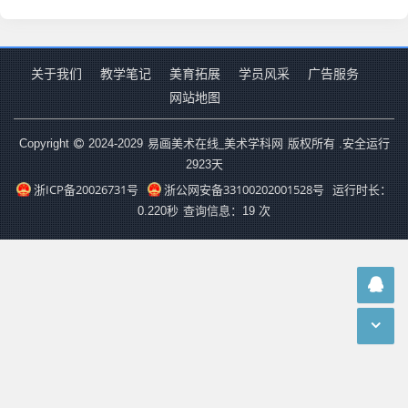
关于我们
教学笔记
美育拓展
学员风采
广告服务
网站地图
易画美术在线_美术学科网
Copyright
2024-2029
版权所有 .安全运行
2923
天
浙ICP备20026731号
浙公网安备33100202001528号
运行时长：
0.220秒
查询信息：19 次