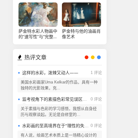
萨金特水彩人物画中
萨金特与他的油画肖
的“速写性”与“完整
像艺术
性”
热评文章
这样的水彩，泼辣又动人——
1 评论
美国水彩画家Uma Kelkar的作品，具有一种
独特的光影效果，充...
监考视角下的素描色彩常见误区解析
0 评论
关于素描与色彩的学习感悟，我想从自身经
历与观察谈起。无论是自修室的...
水彩画的至高境界在于"理性的失控"
0 评论
有人说，绘画艺术本质上是一场精心设计的