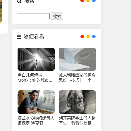
搜索
Search
随便看看
黑白几何诗境：
意大利雕塑家的神奇
Monkichi 的城市摄
思维与技巧！一个字
影艺术
“绝”！
波兰水彩界的建筑大
列宾美院学生的人物
师保罗·迪莫奇
写生！看看你差距大
不大？