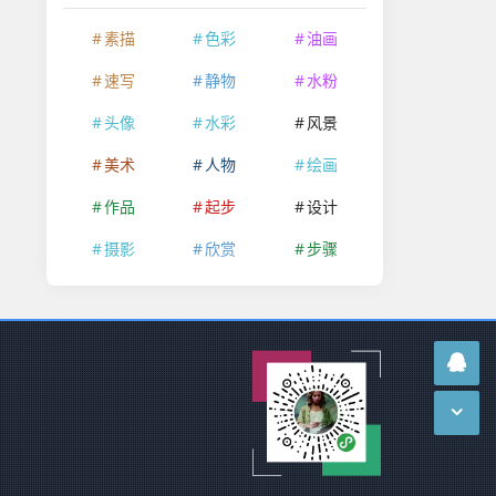
素描
色彩
油画
速写
静物
水粉
头像
水彩
风景
美术
人物
绘画
作品
起步
设计
摄影
欣赏
步骤