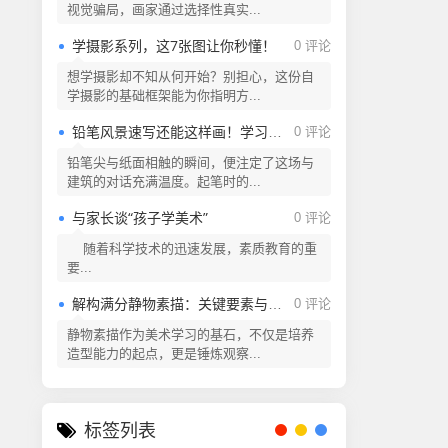
视觉骗局，画家通过选择性真实...
学摄影系列，这7张图让你秒懂！
0 评论
想学摄影却不知从何开始？别担心，这份自
学摄影的基础框架能为你指明方...
铅笔风景速写还能这样画！学习一下！
0 评论
铅笔尖与纸面相触的瞬间，便注定了这场与
建筑的对话充满温度。起笔时的...
与家长谈“孩子学美术”
0 评论
随着科学技术的迅速发展，素质教育的重
要...
解构满分静物素描：关键要素与创作逻辑
0 评论
静物素描作为美术学习的基石，不仅是培养
造型能力的起点，更是锤炼观察...
标签列表