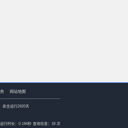
务
网站地图
 .安全运行
2920
天
运行时长：0.194秒
查询信息：18 次