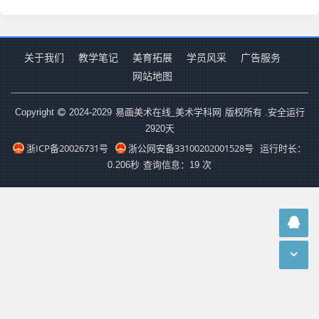
关于我们
教学笔记
美育拓展
学员风采
广告服务
网站地图
易画美术在线_美术学科网
Copyright
2024-2029
版权所有 .安全运行
2920
天
浙ICP备20026731号
浙公网安备33100202001528号
运行时长：
0.206秒
查询信息：19 次