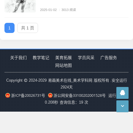
2025-01-02
/
3013 阅读
1
共 1 页
关于我们
教学笔记
美育拓展
学员风采
广告服务
网站地图
易画美术在线_美术学科网
Copyright
2024-2029
版权所有 .安全运行
2924
天
浙ICP备20026731号
浙公网安备33100202001528号
运行时长：
0.208秒
查询信息：19 次