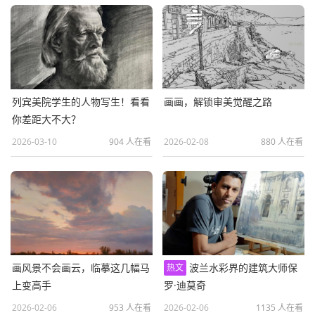
列宾美院学生的人物写生！看看
画画，解锁审美觉醒之路
你差距大不大？
2026-03-10
904 人在看
2026-02-08
880 人在看
画风景不会画云，临摹这几幅马
波兰水彩界的建筑大师保
热文
上变高手
罗·迪莫奇
2026-02-06
953 人在看
2026-02-06
1135 人在看