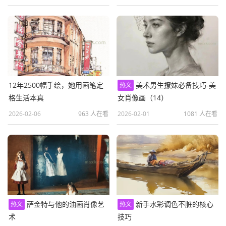
12年2500幅手绘，她用画笔定
美术男生撩妹必备技巧-美
热文
格生活本真
女肖像画（14）
2026-02-06
963 人在看
2026-02-01
1081 人在看
萨金特与他的油画肖像艺
新手水彩调色不脏的核心
热文
热文
术
技巧