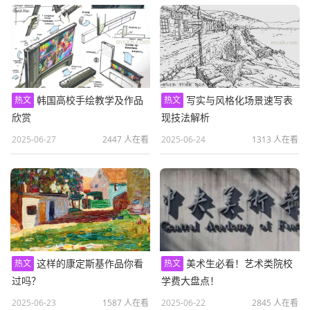
韩国高校手绘教学及作品
写实与风格化场景速写表
热文
热文
欣赏
现技法解析
2025-06-27
2447 人在看
2025-06-24
1313 人在看
这样的康定斯基作品你看
美术生必看！艺术类院校
热文
热文
过吗？
学费大盘点！
2025-06-23
1587 人在看
2025-06-22
2845 人在看