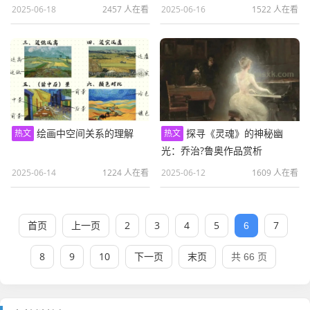
2025-06-18
2457 人在看
2025-06-16
1522 人在看
绘画中空间关系的理解
探寻《灵魂》的神秘幽
热文
热文
光：乔治?鲁奥作品赏析
2025-06-14
1224 人在看
2025-06-12
1609 人在看
首页
上一页
2
3
4
5
7
6
8
9
10
下一页
末页
共 66 页