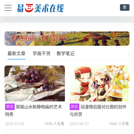
繁
最新文章
学画干货
教学笔记
郭振山水粉静物画的艺术
动漫情侣版对比图的创作
热文
热文
特质
与欣赏
2025-07-02
1696 人在看
2025-06-27
1842 人在看