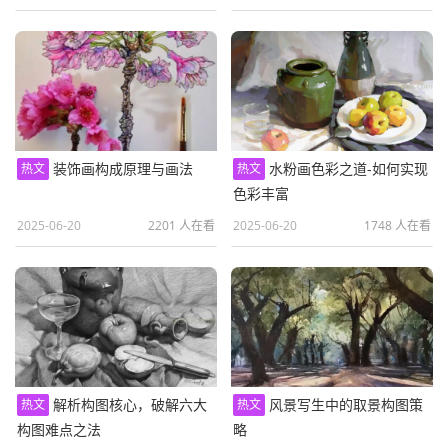
装饰画构成原理与画法
水粉画色彩之道-如何实现
热文
热文
色彩丰富
2025-06-20
2201 人在看
2025-06-20
1748 人在看
解析构图核心，破解六大
风景写生中的取景构图策
热文
热文
构图难点之法
略