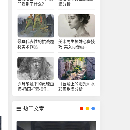
们看到了什么？
骤分析
最具代表性的抗战题
美术男生撩妹必备技
材美术作品
巧-美女肖像画
（14）
岁月笔触下的灵魂画
《台阶上的阳光》水
师-杨国祥素描作品
彩画步骤分析
欣赏
热门文章