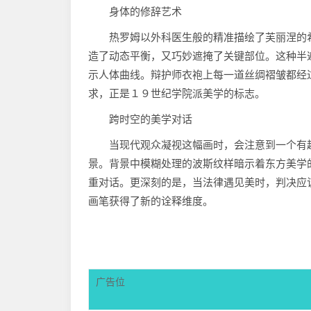
身体的修辞艺术‌
热罗姆以外科医生般的精准描绘了芙丽涅的
造了动态平衡，又巧妙遮掩了关键部位。这种半
示人体曲线。辩护师衣袍上每一道丝绸褶皱都经
求，正是１９世纪学院派美学的标志。
跨时空的美学对话‌
当现代观众凝视这幅画时，会注意到一个有
景。背景中模糊处理的波斯纹样暗示着东方美学
重对话。更深刻的是，当法律遇见美时，判决应
画笔获得了新的诠释维度。
广告位