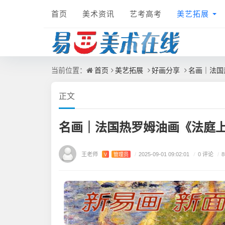
首页
美术资讯
艺考高考
美艺拓展
首页
美艺拓展
好画分享
名画｜法国
当前位置：
正文
名画｜法国热罗姆油画《法庭
王老师
/
0 评论
V
管理员
/
2025-09-01 09:02:01
/
8