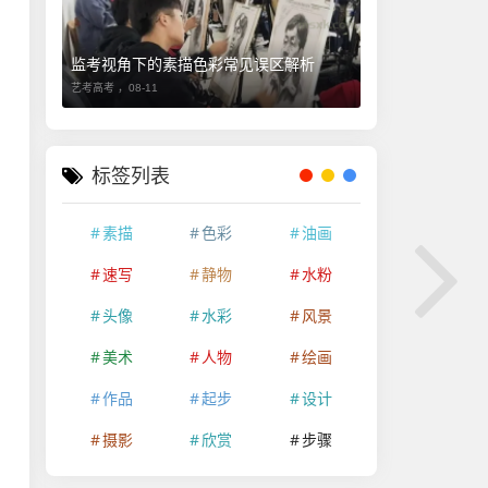
监考视角下的素描色彩常见误区解析
艺考高考 ，
08-11
标签列表
素描
色彩
油画
速写
静物
水粉
头像
水彩
风景
美术
人物
绘画
作品
起步
设计
摄影
欣赏
步骤