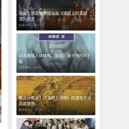
名画｜法国热罗姆油画《法庭上的芙丽
涅》欣赏
好画分享 ，
09-01
动态素描人体结构（解剖）电子书PDF下
载
资源素材 ，
09-13
​散点or焦点？《清明上河图》的透视手法
及其使用
教学笔记 ，
10-14