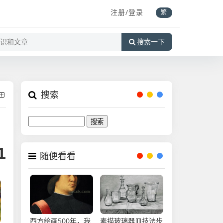
注册/登录
繁
搜索一下
搜索
Search
1
随便看看
西方绘画500年，我
素描玻璃器皿技法步