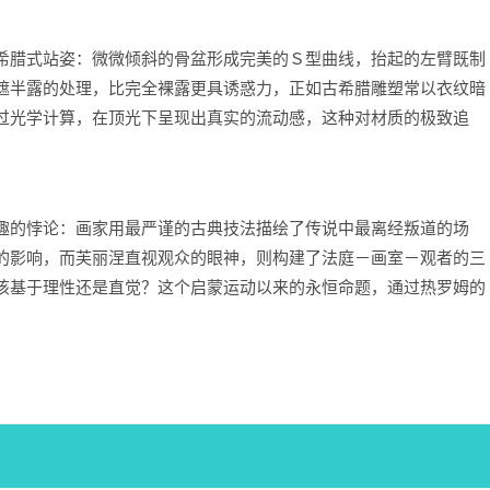
希腊式站姿：微微倾斜的骨盆形成完美的Ｓ型曲线，抬起的左臂既制
遮半露的处理，比完全裸露更具诱惑力，正如古希腊雕塑常以衣纹暗
过光学计算，在顶光下呈现出真实的流动感，这种对材质的极致追
趣的悖论：画家用最严谨的古典技法描绘了传说中最离经叛道的场
的影响，而芙丽涅直视观众的眼神，则构建了法庭－画室－观者的三
该基于理性还是直觉？这个启蒙运动以来的永恒命题，通过热罗姆的