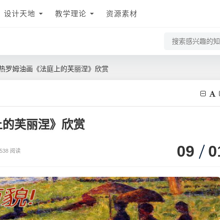
设计天地
教学理论
资源素材
热罗姆油画《法庭上的芙丽涅》欣赏
上的芙丽涅》欣赏
09
0
538 阅读