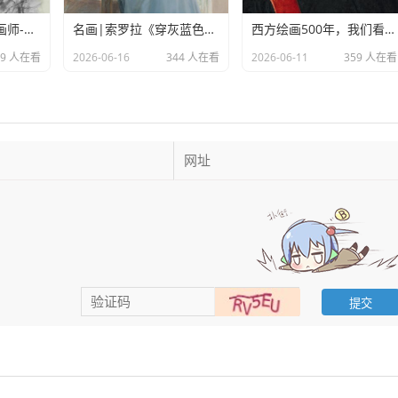
岁月笔触下的灵魂画师-杨国祥素描作品欣赏
名画|索罗拉《穿灰蓝色长裙的克洛蒂尔德》
西方绘画500年，我们看到了什么？
29 人在看
2026-06-16
344 人在看
2026-06-11
359 人在看