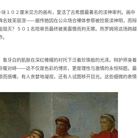
用一块１０２厘米见方的画布，复活了古希腊最著名的渎神审判。画中
典名妓芙丽涅——据传她因在公众场合裸体参祭被控亵渎神明，而辩
能毁灭？５０１名陪审员最终被美震慑而判无罪。热罗姆将这场跨越
作。
，象牙白的肌肤在深红帷幔的衬托下泛着珍珠般的光泽。辩护师身着
冷暖对峙——这不仅是色彩的博弈，更是理性与激情的永恒辩题。最
惊而捂嘴，有人贪婪地凝视，还有人试图移开目光。这些细微的表情