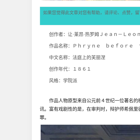
如果您觉得此文章对您有帮助，请评论、点赞，留
创作者：让·莱昂·热罗姆Ｊｅａｎ－Ｌｅｏ
作品名称：Ｐｈｒｙｎｅ ｂｅｆｏｒｅ 
中文名称：法庭上的芙丽涅
创作年代：１８６１
风格：学院派
作品人物原型来自公元前４世纪一位著名
的
讯。富有戏剧性的是，在审判时，
辩护师希佩里
罪。