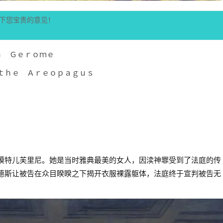
下您宝贵的意见！
ｎ Ｇｅｒｏｍｅ
ｔｈｅ Ａｒｅｏｐａｇｕｓ
模特儿
芙里尼。她是当时雅典最美的女人，因渎神罪受到了法庭的传
德斯
让被告在众目睽睽之下揭开衣服裸露躯体，法庭终于宣判被告无