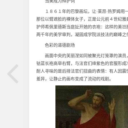
当美成为辩护词‌
１８６１年的巴黎画坛，让·莱昂·热罗姆
那位以臂遮脸的裸体女子，正是公元前４世纪雅
护师希佩里德斯当庭扯开她的衣袍：这样的美岂
两千年的美学审判，凝固成学院派技法的巅峰之
色彩的道德剧场‌
画面中央的芙丽涅如同被聚光灯笼罩的演员
钴蓝长袍高举右臂，与法官们绛紫色的官服形成
耐人寻味的是后排法官们扭曲的表情：有人因震
差异，让静止的画布变成了流动的戏剧。