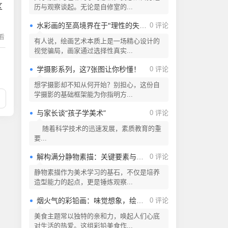
区
历与观察谈起。无论是自修室的...
水彩画的至高境界在于"理性的失控"
0 评论
在看
有人说，绘画艺术本质上是一场精心设计的
视觉骗局，画家通过选择性真实...
学摄影系列，这7张图让你秒懂！
0 评论
想学摄影却不知从何开始？别担心，这份自
学摄影的基础框架能为你指明方...
与家长谈“孩子学美术”
0 评论
随着科学技术的迅速发展，素质教育的重
要...
解构满分静物素描：关键要素与创作逻辑
0 评论
静物素描作为美术学习的基石，不仅是培养
造型能力的起点，更是锤炼观察...
烟火气的彩铅画：味觉想象，绘就美食!
0 评论
美食主题常以独特的亲和力，唤起人们心底
对生活的热爱。这组彩铅美食作...