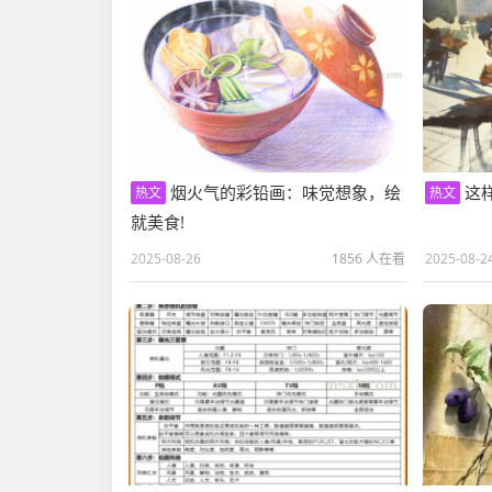
烟火气的彩铅画：味觉想象，绘
这
热文
热文
就美食!
2025-08-26
1856 人在看
2025-08-2