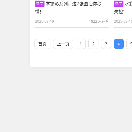
学摄影系列，这7张图让你秒
水
热文
热文
懂！
失控"
2025-08-19
1822 人在看
2025-08-1
首页
上一页
1
2
3
4