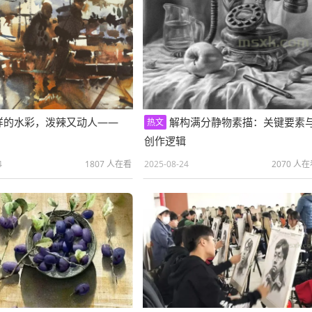
样的水彩，泼辣又动人——
解构满分静物素描：关键要素
热文
创作逻辑
4
1807 人在看
2025-08-24
2070 人