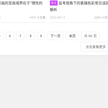
彩画的至高境界在于"理性的
监考视角下的素描色彩常见误
热文
解析
6
1471 人在看
2025-08-11
2204 人
5
6
7
8
9
下一页
末页
共 66 页
点击查看更多