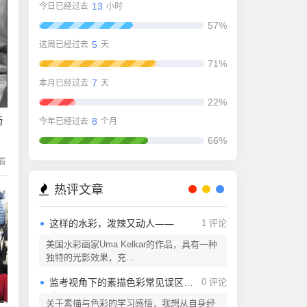
13
今日已经过去
小时
57%
5
这周已经过去
天
71%
7
本月已经过去
天
22%
与
8
今年已经过去
个月
66%
在看
热评文章
这样的水彩，泼辣又动人——
1 评论
美国水彩画家Uma Kelkar的作品，具有一种
独特的光影效果，充...
监考视角下的素描色彩常见误区解析
0 评论
关于素描与色彩的学习感悟，我想从自身经