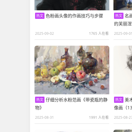
色粉画头像的作画技巧与步骤
名
热文
热文
的芙丽涅
2025-09-02
1765 人在看
2025-09-0
仔细分析水粉范画《带瓷瓶的静
美
热文
热文
物》
像画（1
2025-08-31
1991 人在看
2025-08-2