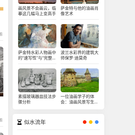
画风景不会画云，临
萨金特与他的油画肖
摹这几幅马上变高手
像艺术
在看
萨金特水彩人物画中
波兰水彩界的建筑大
的“速写性”与“完整
师保罗·迪莫奇
性”
素描玻璃器皿技法步
一位油画学子的体
骤分析
会：油画风景写生心
得
在看
似水流年