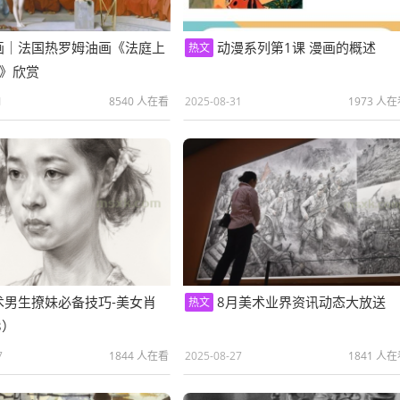
画｜法国热罗姆油画《法庭上
动漫系列第1课 漫画的概述
热文
》欣赏
1
8540 人在看
2025-08-31
1973 人
术男生撩妹必备技巧-美女肖
8月美术业界资讯动态大放送
热文
3）
7
1844 人在看
2025-08-27
1841 人