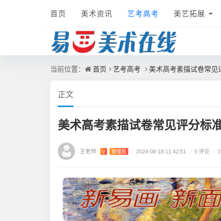
首页
美术资讯
艺考高考
美艺拓展
首页
艺考高考
美术高考素描试卷常见
当前位置：
正文
美术高考素描试卷常见评分标
王老师
/
0 评论
V
管理员
/
2024-08-18 11:42:51
/
3