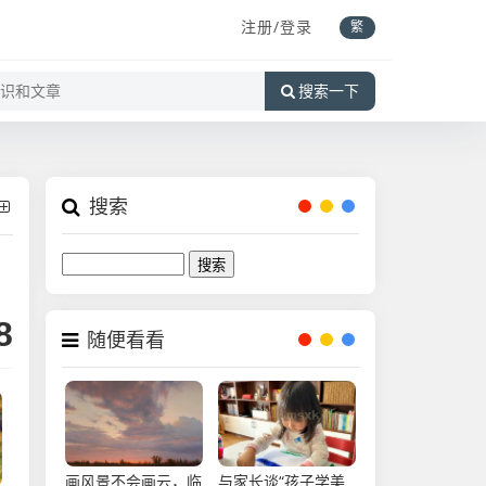
注册/登录
繁
搜索一下
搜索
Search
8
随便看看
画风景不会画云，临
与家长谈“孩子学美