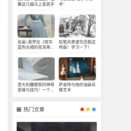
摹这几幅马上变高手
术”
名画|索罗拉《穿灰
铅笔风景速写还能这
蓝色长裙的克洛蒂尔
样画！学习一下！
德》
意大利雕塑家的神奇
萨金特与他的油画肖
思维与技巧！一个字
像艺术
“绝”！
热门文章