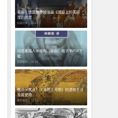
名画｜法国热罗姆油画《法庭上的芙丽
涅》欣赏
好画分享 ，
09-01
动态素描人体结构（解剖）电子书PDF下
载
资源素材 ，
09-13
​散点or焦点？《清明上河图》的透视手法
及其使用
教学笔记 ，
10-14