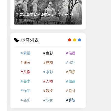
铅笔风景速写还能这样画！学习一下！
好画分享 ，
08-07
标签列表
素描
色彩
油画
速写
静物
水粉
头像
水彩
风景
美术
人物
绘画
作品
起步
设计
摄影
欣赏
步骤