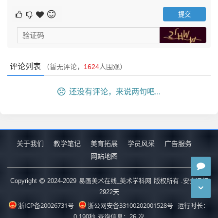
评论列表
（暂无评论，
1624
人围观）
还没有评论，来说两句吧...
关于我们
教学笔记
美育拓展
学员风采
广告服务
网站地图
易画美术在线_美术学科网
Copyright
2024-2029
版权所有 .安全运行
2922
天
浙ICP备20026731号
浙公网安备33100202001528号
运行时长：
0.190秒
查询信息：26 次