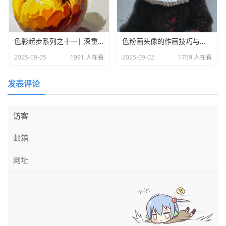
（眼睛、眉毛、头发、鼻子、嘴巴）。五官在彩头上要做到
稳、准、快，稳就是握笔要拿稳，准就是颜色和结构位置要
准确，快就是画的时候要快，不能拖泥带水。五官的刻画，
色彩起步系列之十一| 深重色与明亮色的过渡
色粉画头像的作画技巧与步骤
就是表达的到位就好，不要深究太久，要知道考场上时间是
2025-09-05
1991 人在看
2025-09-02
1769 人在看
分秒必争的。
发表评论