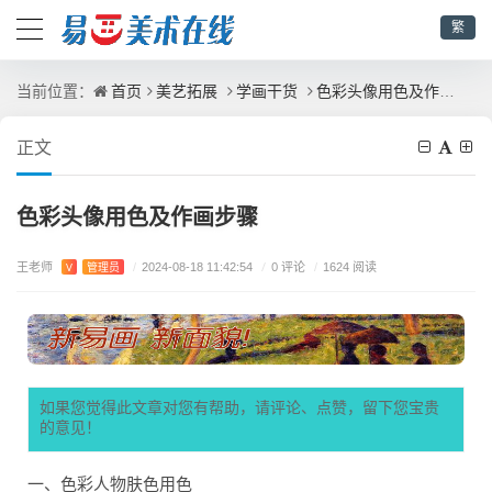
繁
首页
美艺拓展
学画干货
色彩头像用色及作画步骤
当前位置：
正文
色彩头像用色及作画步骤
王老师
/
0 评论
V
管理员
/
2024-08-18 11:42:54
/
1624 阅读
如果您觉得此文章对您有帮助，请评论、点赞，留下您宝贵
的意见！
一、色彩人物肤色用色