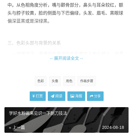
中。从色相角度分析，嘴与颧骨部分，鼻头与耳朵较红，额
头与脖子较黄，脸的侧面与下巴偏绿，头发、眉毛、黑眼球
偏深蓝黑或是深绿黑。
三、色彩头部与背景的关系
一般情况下，最重的和最亮的色彩都在人物头部上。背景
-- 展开阅读全文 --
即使很重也重不过头部最重的地方，背景即使很亮也亮不过
头部最亮的部分。对于色彩人物头像写生来说，还需要运用
以头部色彩关系带动衣服及背景色彩关系的原则。头部是主
色彩
头像
用色
作画步骤
体，衣服与背景是次要的对象，在处理上衣服和背景都应该
是衬托头部效果的角色。
打赏
阅读
海报
分享
学好水粉画来见识一下刮刀技法
四、笔触的变化
笔触的方法，如果通过笔触的变化去传达自己对形体结构
« 上一篇
2024-08-18