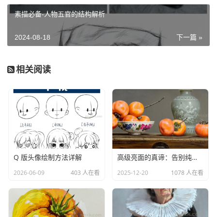
的理解，以及对人物形象的感受，笔触的节奏和笔意的变化
素描必备-人物五官的结构解析
也就成了强化画面效果的关键，当然充满激情的用笔也是增
添画面冲击力的因素。麻木迟钝的表现态度只能使的画面缺
2024-08-18
下一篇 »
少生气，失去必要的视觉冲击力。
相关阅读
五、色彩头像的作画步骤
1、先画亮部。利用画纸的白色先画出亮部，交待出一个大的
粗略转折。刚开始的笔触要整体，分大的块面画，尽量不要
用小笔，避免笔触碎。
2、再在亮部中交代层次。这一步可以用笔多一些变化，方
向，画出亮部的几个层次。
Q 版头像绘制方法详解
高级亮面的真谛：告别纯白依赖
3、然后画明暗交界线上的颜色，注意变化。这一步就是深入
2026-06-09
403 人在看
2025-12-20
1078 人在看
的刻画了，面部的明暗交界线，多一些塑造。不过，切记用
笔不能太碎。忽略整体的塑造就是瞎胡闹。
4、再有层次的过渡到暗部，5、之后用重色压住最重部位