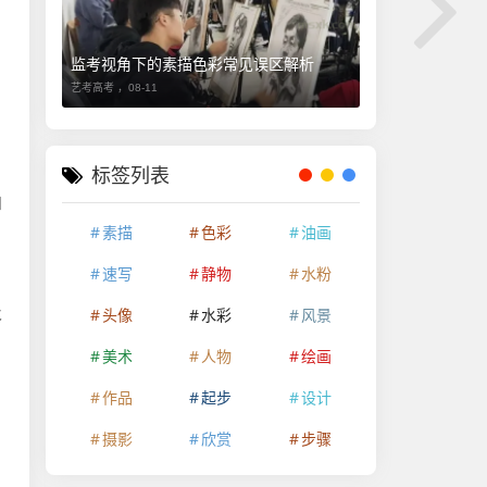
监考视角下的素描色彩常见误区解析
艺考高考 ，
08-11
标签列表
和
素描
色彩
油画
速写
静物
水粉
及
头像
水彩
风景
美术
人物
绘画
作品
起步
设计
，
摄影
欣赏
步骤