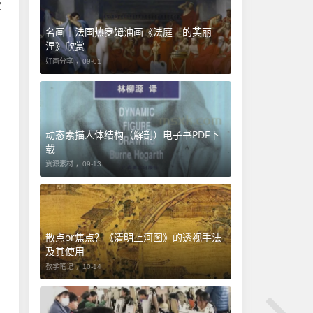
掌
名画｜法国热罗姆油画《法庭上的芙丽
涅》欣赏
好画分享 ，
09-01
动态素描人体结构（解剖）电子书PDF下
载
资源素材 ，
09-13
​散点or焦点？《清明上河图》的透视手法
及其使用
教学笔记 ，
10-14