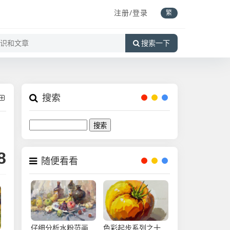
注册/登录
繁
搜索一下
搜索
Search
8
随便看看
仔细分析水粉范画
色彩起步系列之十