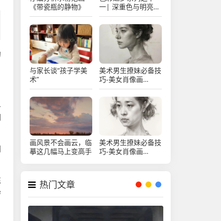
《带瓷瓶的静物》
一| 深重色与明亮色
的过渡
的
与家长谈“孩子学美
美术男生撩妹必备技
术”
巧-美女肖像画
（14）
人
调
画风景不会画云，临
美术男生撩妹必备技
图
摹这几幅马上变高手
巧-美女肖像画
（13）
练
热门文章
密