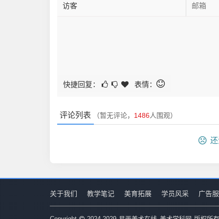
快捷回复：
表情：
评论列表
（暂无评论，
1486
人围观）
还
关于我们
教学笔记
美育拓展
学员风采
广告服
易画美术在线_美术学科网
Copyright
2024-2029
版权所有