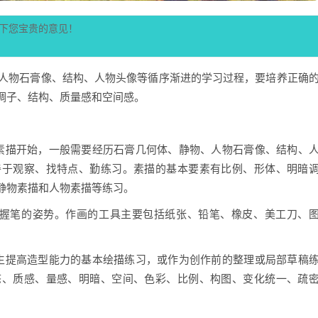
下您宝贵的意见！
人物石膏像、结构、人物头像等循序渐进的学习过程，要培养正确
调子、结构、质量感和空间感。
素描开始，一般需要经历石膏几何体、静物、人物石膏像、结构、
善于观察、找特点、勤练习。素描的基本要素有比例、形体、明暗
静物素描和人物素描等练习。
习握笔的姿势。作画的工具主要包括纸张、铅笔、橡皮、美工刀、
生提高造型能力的基本绘描练习，或作为创作前的整理或局部草稿
态、质感、量感、明暗、空间、色彩、比例、构图、变化统一、疏