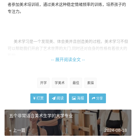
者参加美术培训班，通过美术这种稳定情绪频率的训练，培养孩子的
专注力。
美术学习是一个发现美、体会美并且创造美的过程。美术学习不但
可以帮助我们开启了艺术世界的大门,同时还对自身的性格有着很大的
影响。
-- 展开阅读全文 --
在美术学习的过程中，恒心与毅力是坚持的动力,而兴趣爱好的养
成则使美术这门艺术对我而言充满了乐趣。美术的学习不仅丰富了自
我的精神世界,同时也提升了自我的观察力。
开学
学美术
最佳
素描
图片
打赏
阅读
海报
分享
一张画的产生，就是一个自我放松的过程，正是这些可能重复
的，带着情绪抒发的一笔笔缓解了我们的焦虑，消散了我们的烦恼忧
愁，让我们获得短暂的安宁，而这件作品恰恰成为一个印证，见证了
五个非常适合美术生学的大学专业
某个阶段我们的不同心情，我们如何一步步前进。
« 上一篇
2024-08-18