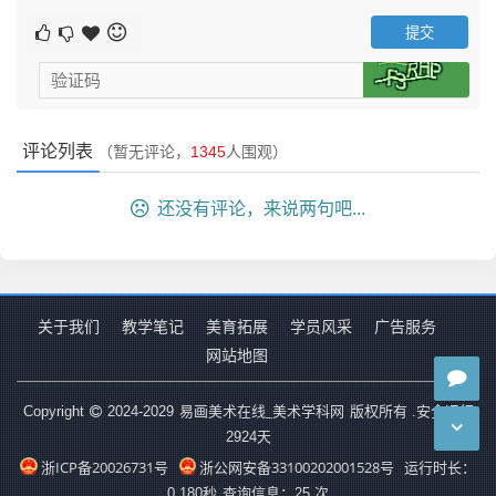
评论列表
（暂无评论，
1345
人围观）
还没有评论，来说两句吧...
关于我们
教学笔记
美育拓展
学员风采
广告服务
网站地图
易画美术在线_美术学科网
Copyright
2024-2029
版权所有 .安全运行
2924
天
浙ICP备20026731号
浙公网安备33100202001528号
运行时长：
0.180秒
查询信息：25 次