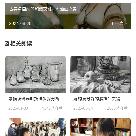
古典与自然的和谐交融，AI油画之美
坚持梦想! 加入易画美术大家庭
2024-08-25
下一篇 »
广告位
相关阅读
本站部分文章转载自互联网，如有版权问题，请告
知，本站及时下架处理！
素描玻璃器皿技法步骤分析
解构满分静物素描：关键要素与创作逻辑
2026-01-03
1340 人在看
2025-08-24
2086 人在看