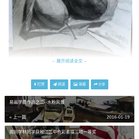
-- 展开阅读全文 --
打赏
阅读
海报
分享
易画学员作品之二--水粉风景
« 上一篇
2016-01-19
周同学林同学获椒江二中色彩素描三项一等奖