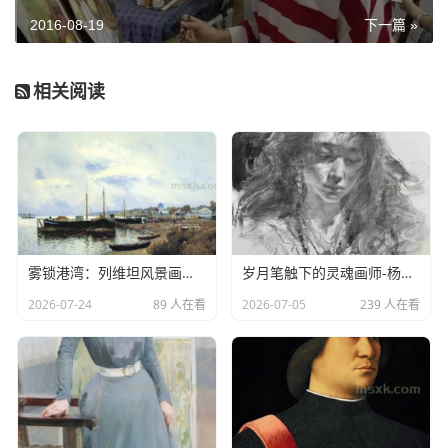
2016-08-19
下一篇 »
相关阅读
雾锁港湾：列维坦风景画中的水岸诗意
岁月笔触下的灵魂画师-杨国祥素描作品欣赏
2026-07-24
89 人在看
2026-07-05
239 人在看