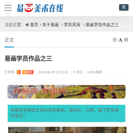
繁
首页
关于易画
学员风采
易画学员作品之三
当前位置：
正文
易画学员作品之三
王老师
/
0 评论
V
管理员
/
2016-06-19 21:31:42
/
1190 阅读
如果您觉得此文章对您有帮助，请评论、点赞，留下您宝贵
的意见！