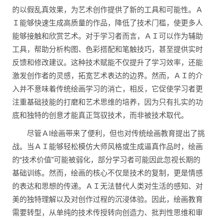
的以假乱真效果，为艺术创作提供了新的工具和可能性。Ａ
Ｉ能够快速生成高质量的作品，降低了技术门槛，使更多人
能够接触和欣赏艺术。对于学习者而言，ＡＩ可以作为辅助
工具，帮助分析构图、色彩搭配和笔触技巧，甚至提供实时
反馈和修改建议。这种技术赋能不仅提升了学习效率，还能
激发创作者的灵感，拓宽艺术表达的边界。然而，ＡＩ的介
入并不意味着传统绘画学习的消亡，相反，它促使学习者更
注重基础技能的打磨和艺术思维的培养，因为只有扎实的功
底和独特的创意才能真正驾驭技术，而非被技术取代。
尽管
ＡI
绘画带来了便利，但也对传统绘画教育提出了挑
战。当ＡＩ能够轻松模仿大师风格或生成逼真作品时，绘画
的“技术价值”可能被弱化，部分学习者可能因此忽视长期的
基础训练。然而，绘画的核心不仅是技术的复制，更是情感
的表达和思想的传递。ＡＩ无法替代人类对生活的感知、对
美的独特理解以及对创作过程的沉浸体验。因此，绘画教育
需要转型，从单纯的技术传授转向创造力、批判性思维和审