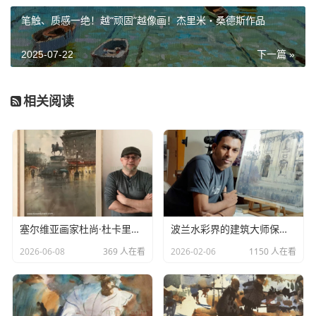
笔触、质感一绝！越“顽固”越像画！杰里米・桑德斯作品
2025-07-22
下一篇 »
相关阅读
塞尔维亚画家杜尚·杜卡里克水彩作品欣赏
波兰水彩界的建筑大师保罗·迪莫奇
2026-06-08
369 人在看
2026-02-06
1150 人在看