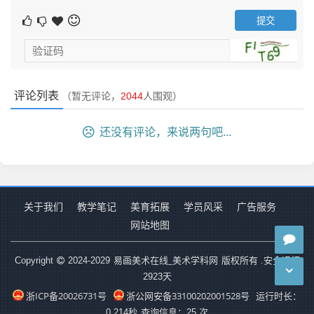
评论列表
（暂无评论，
2044
人围观）
还没有评论，来说两句吧...
关于我们
教学笔记
美育拓展
学员风采
广告服务
网站地图
易画美术在线_美术学科网
Copyright
2024-2029
版权所有 .安全运行
2923
天
浙ICP备20026731号
浙公网安备33100202001528号
运行时长：
0.214秒
查询信息：25 次