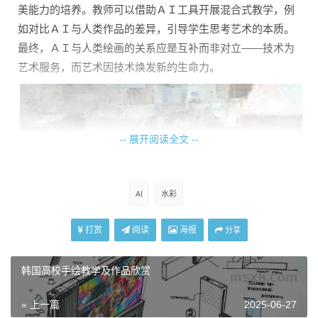
美能力的培养。教师可以借助ＡＩ工具开展混合式教学，例
如对比ＡＩ与人类作品的差异，引导学生思考艺术的本质。
最终，ＡＩ与人类绘画的关系应是互补而非对立——技术为
艺术服务，而艺术因技术焕发新的生命力。
-- 展开阅读全文 --
AI
水彩
打赏
阅读
海报
分享
韩国高校手绘教学及作品欣赏
« 上一篇
2025-06-27