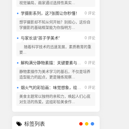
视觉骗局，画家通过选择性真实...
学摄影系列，这7张图让你秒懂！
0 评论
想学摄影却不知从何开始？别担心，这份自
学摄影的基础框架能为你指明方...
与家长谈“孩子学美术”
0 评论
随着科学技术的迅速发展，素质教育的重
要...
解构满分静物素描：关键要素与创作逻辑
0 评论
静物素描作为美术学习的基石，不仅是培养
造型能力的起点，更是锤炼观察...
烟火气的彩铅画：味觉想象，绘就美食!
0 评论
美食主题常以独特的亲和力，唤起人们心底
对生活的热爱。这组彩铅美食作...
标签列表