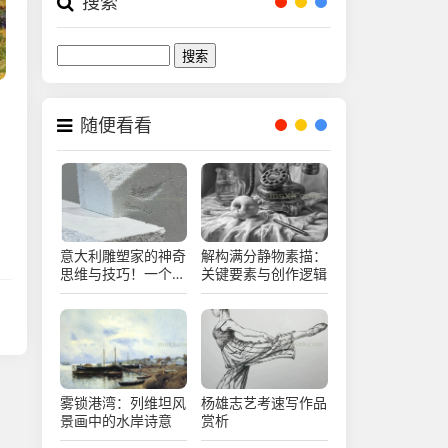
搜索
Search
随便看看
需
意大利雕塑家的神奇
解构满分静物素描：
思维与技巧！一个字
关键要素与创作逻辑
“绝”！
雾锁港湾：列维坦风
杨雄志艺考速写作品
景画中的水岸诗意
赏析