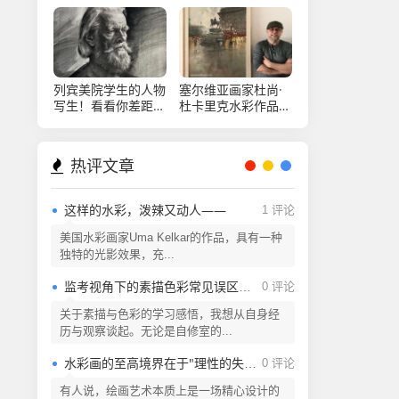
列宾美院学生的人物
塞尔维亚画家杜尚·
写生！看看你差距大
杜卡里克水彩作品欣
不大？
赏
热评文章
这样的水彩，泼辣又动人——
1 评论
美国水彩画家Uma Kelkar的作品，具有一种
独特的光影效果，充...
监考视角下的素描色彩常见误区解析
0 评论
关于素描与色彩的学习感悟，我想从自身经
历与观察谈起。无论是自修室的...
水彩画的至高境界在于"理性的失控"
0 评论
有人说，绘画艺术本质上是一场精心设计的