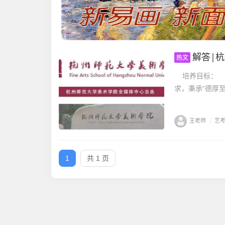
解答|
热文
培养目标： 
求，秉承“德厚
王老师
/
艺
1
共 1 页