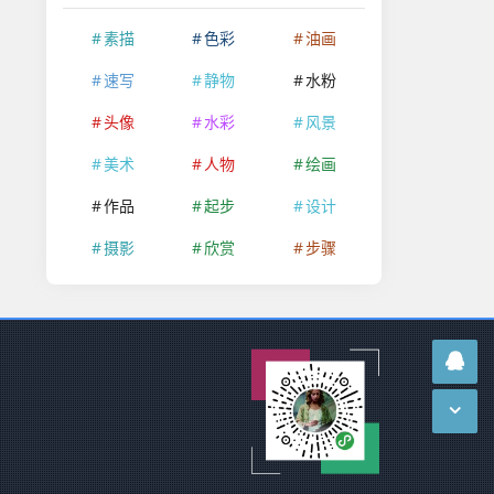
素描
色彩
油画
速写
静物
水粉
头像
水彩
风景
美术
人物
绘画
作品
起步
设计
摄影
欣赏
步骤