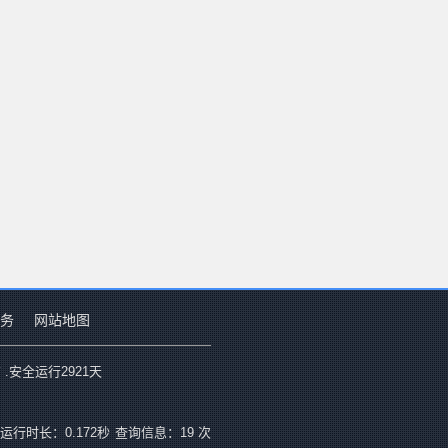
务
网站地图
 .安全运行
2921
天
运行时长：0.172秒
查询信息：19 次