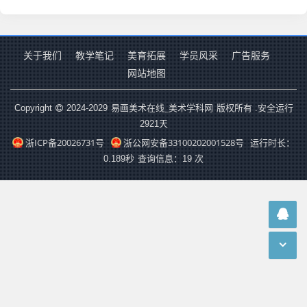
关于我们
教学笔记
美育拓展
学员风采
广告服务
网站地图
易画美术在线_美术学科网
Copyright
2024-2029
版权所有 .安全运行
2921
天
浙ICP备20026731号
浙公网安备33100202001528号
运行时长：
0.189秒
查询信息：19 次