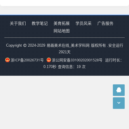
关于我们
教学笔记
美育拓展
学员风采
广告服务
网站地图
易画美术在线_美术学科网
Copyright
2024-2029
版权所有 .安全运行
2921
天
浙ICP备20026731号
浙公网安备33100202001528号
运行时长：
0.170秒
查询信息：19 次