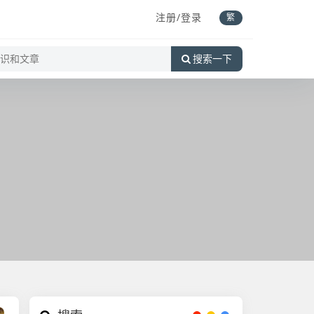
注册/登录
繁
搜索一下