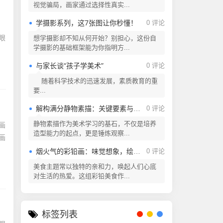
视觉骗局，画家通过选择性真实...
学摄影系列，这7张图让你秒懂！
0 评论
眼
想学摄影却不知从何开始？别担心，这份自
学摄影的基础框架能为你指明方...
与家长谈“孩子学美术”
0 评论
随着科学技术的迅速发展，素质教育的重
要...
解构满分静物素描：关键要素与创作逻辑
0 评论
静物素描作为美术学习的基石，不仅是培养
画
造型能力的起点，更是锤炼观察...
画
烟火气的彩铅画：味觉想象，绘就美食!
0 评论
美食主题常以独特的亲和力，唤起人们心底
对生活的热爱。这组彩铅美食作...
标签列表