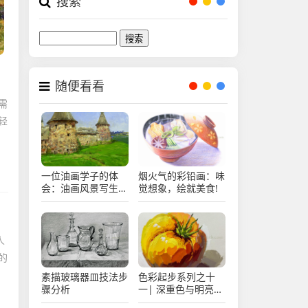
搜索
Search
随便看看
需
轻
一位油画学子的体
烟火气的彩铅画：味
会：油画风景写生心
觉想象，绘就美食!
得
人
的
素描玻璃器皿技法步
色彩起步系列之十
骤分析
一| 深重色与明亮色
的过渡