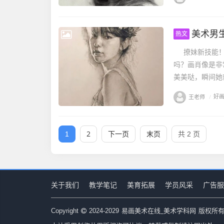
美术男
热文
撩妹新技能！爱
吗？画肖像是非
美美哒，瞬间她就
王老师
/
好
2
下一页
末页
1
共 2 页
关于我们
教学笔记
美育拓展
学员风采
广告服
易画美术在线_美术学科网
Copyright
2024-2029
版权所有