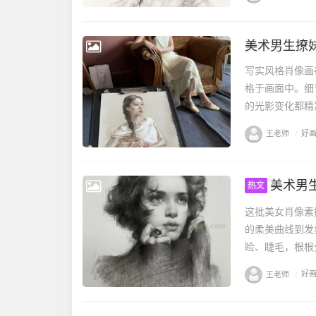
美术男生撩妹
写实风格肖像画
格于画面中。细
的光影变化都精
王老师
/
好
美术男
热文
这批美女肖像素
的柔美曲线到发
睑、睫毛，根根
王老师
/
好